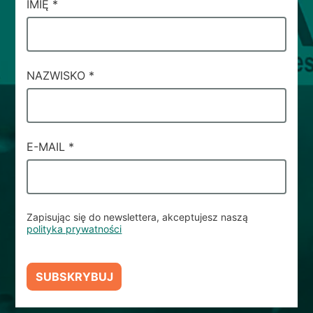
CAMPI
IMIĘ
*
DI
SERVIZIO
#53
NAZWISKO
*
E-MAIL
*
Zapisując się do newslettera, akceptujesz naszą
polityka prywatności
SUBSKRYBUJ