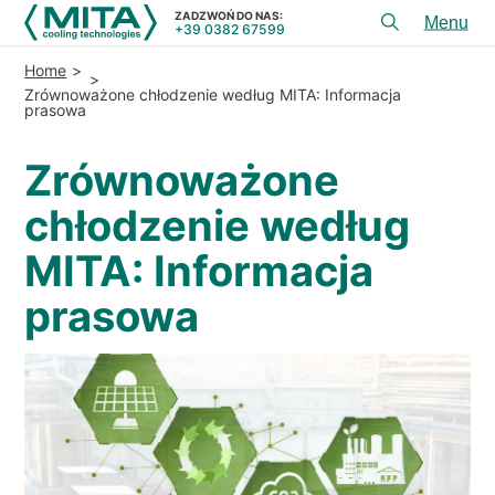
ZADZWOŃ DO NAS:
+39 0382 67599
Toggl
menu
Home
PRODUKTY
Zrównoważone chłodzenie według MITA: Informacja
prasowa
APLIKACJE
Zrównoważone
USłUGI I DORADZTWO
chłodzenie według
SERWIS
MITA: Informacja
ZASOBY
prasowa
KONTAKT
+39 0382 67599
ZADZWOŃ DO NAS:
REFERENCJE