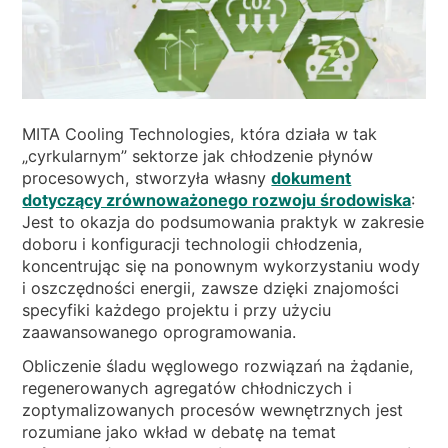
WIADOMOŚCI
KIM JESTEŚMY
ZRÓWNOWAŻONEGO
ARTYKUŁY TECHNICZNE
MITA Cooling Technologies, która działa w tak
„cyrkularnym” sektorze jak chłodzenie płynów
PL
EN
IT
FR
DE
procesowych, stworzyła własny
dokument
dotyczący zrównoważonego rozwoju środowiska
:
Jest to okazja do podsumowania praktyk w zakresie
doboru i konfiguracji technologii chłodzenia,
koncentrując się na ponownym wykorzystaniu wody
i oszczędności energii, zawsze dzięki znajomości
specyfiki każdego projektu i przy użyciu
zaawansowanego oprogramowania.
Obliczenie śladu węglowego rozwiązań na żądanie,
regenerowanych agregatów chłodniczych i
zoptymalizowanych procesów wewnętrznych jest
rozumiane jako wkład w debatę na temat