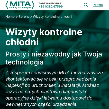
ZADZWOŃ DO NAS:
+39 0382 67599
Toggl
menu
Home
Serwis
Wizyty kontrolne chłodni
PRODUKTY
Wizyty kontrolne
APLIKACJE
chłodni
USłUGI I DORADZTWO
SERWIS
Prosty i niezawodny jak Twoja
ZASOBY
technologia
KONTAKT
Z zespołem serwisowym MITA można zawsze
skontaktować się w celu przeprowadzenia
+39 0382 67599
ZADZWOŃ DO NAS:
inspekcji po uruchomieniu instalacji. Możesz
liczyć na natychmiastową diagnostykę
operacyjną dzięki łatwemu dostępowi do
REFERENCJE
wewnętrznych części urządzenia.