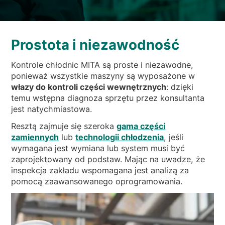
WIADOMOŚCI
KIM JESTEŚMY
ZRÓWNOWAŻONEGO
Prostota i niezawodność
ARTYKUŁY TECHNICZNE
Kontrole chłodnic MITA są proste i niezawodne,
ponieważ wszystkie maszyny są wyposażone w
PL
EN
IT
FR
DE
włazy do kontroli części wewnętrznych
: dzięki
temu wstępna diagnoza sprzętu przez konsultanta
jest natychmiastowa.
Resztą zajmuje się szeroka
gama części
zamiennych
lub
technologii chłodzenia
, jeśli
wymagana jest wymiana lub system musi być
zaprojektowany od podstaw. Mając na uwadze, że
inspekcja zakładu wspomagana jest analizą za
pomocą zaawansowanego oprogramowania.