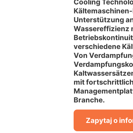
Cooling Technolo
Kältemaschinen-
Unterstützung an,
Wassereffizienz 
Betriebskontinui
verschiedene Käl
Von Verdampfun
Verdampfungskon
Kaltwassersätzen 
mit fortschrittli
Managementplatt
Branche.
Zapytaj o inf