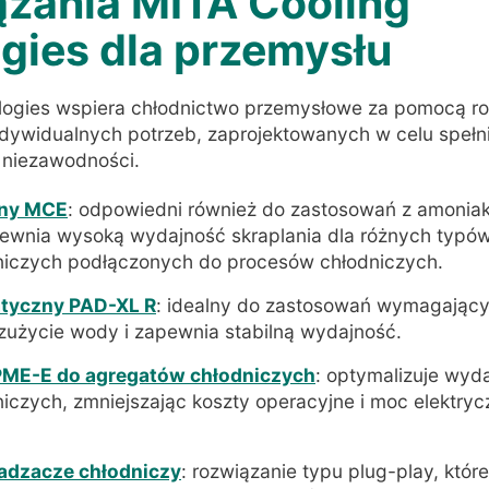
ązania MITA Cooling
gies dla przemysłu
logies wspiera chłodnictwo przemysłowe za pomocą r
dywidualnych potrzeb, zaprojektowanych w celu speł
i niezawodności.
rny MCE
: odpowiedni również do zastosowań z amonia
ewnia wysoką wydajność skraplania dla różnych typ
niczych podłączonych do procesów chłodniczych.
atyczny PAD-XL R
: idealny do zastosowań wymagając
zużycie wody i zapewnia stabilną wydajność.
PME-E do agregatów chłodniczych
: optymalizuje wyd
iczych, zmniejszając koszty operacyjne i moc elektr
adzacze chłodniczy
: rozwiązanie typu plug-play, któ