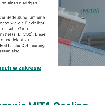
 und einen niedrigen
der Bedeutung, um eine
so wie die Flexibilität
 einschließlich
ttel (z. B. CO2). Diese
te und leicht zu
ideal für die Optimierung
essen sind.
bach w zakresie