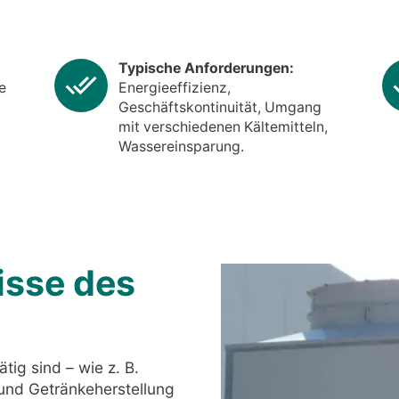
Typische Anforderungen:
e
Energieeffizienz,
Geschäftskontinuität, Umgang
mit verschiedenen Kältemitteln,
Wassereinsparung.
isse des
tig sind – wie z. B.
 und Getränkeherstellung