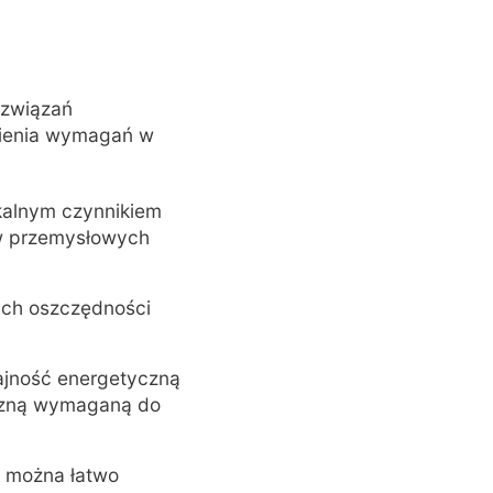
ozwiązań
nienia wymagań w
kalnym czynnikiem
ów przemysłowych
ych oszczędności
ajność energetyczną
yczną wymaganą do
re można łatwo