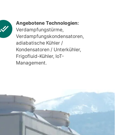
Angebotene Technologien:
Verdampfungstürme,
Verdampfungskondensatoren,
adiabatische Kühler /
Kondensatoren / Unterkühler,
Frigofluid-Kühler, IoT-
Management.