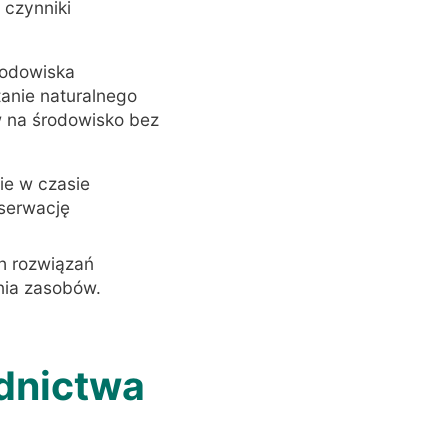
 czynniki
rodowiska
tanie naturalnego
w na środowisko bez
ie w czasie
nserwację
h rozwiązań
nia zasobów.
odnictwa