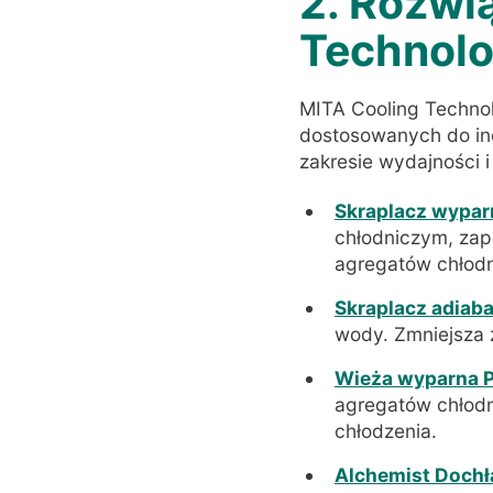
2. Rozwi
Technolo
MITA Cooling Techno
dostosowanych do in
zakresie wydajności 
Skraplacz wypa
chłodniczym, zap
agregatów chłod
Skraplacz adiab
wody. Zmniejsza 
Wieża wyparna 
agregatów chłodn
chłodzenia.
Alchemist Dochł