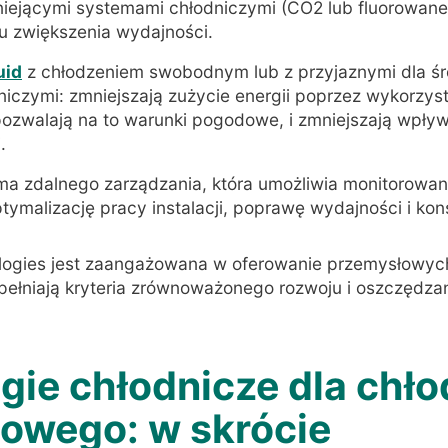
tniejącymi systemami chłodniczymi (CO2 lub fluorowane
lu zwiększenia wydajności.
uid
z chłodzeniem swobodnym lub z przyjaznymi dla ś
niczymi: zmniejszają zużycie energii poprzez wykorzys
pozwalają na to warunki pogodowe, i zmniejszają wpły
.
rma zdalnego zarządzania, która umożliwia monitorowan
tymalizację pracy instalacji, poprawę wydajności i ko
logies jest zaangażowana w oferowanie przemysłowyc
spełniają kryteria zrównoważonego rozwoju i oszczędza
gie chłodnicze dla chł
owego: w skrócie