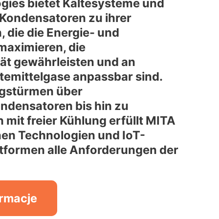
gies bietet Kältesysteme und
Kondensatoren zu ihrer
 die die Energie- und
maximieren, die
tät gewährleisten und an
temittelgase anpassbar sind.
gstürmen über
densatoren bis hin zu
mit freier Kühlung erfüllt MITA
chen Technologien und IoT-
formen alle Anforderungen der
ormacje