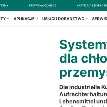
STEŚMY
ZRÓWNOWAŻONEGO
ARTYKUŁY TECHNICZ
KTY
APLIKACJE
USłUGI I DORADZTWO
SERWI
System
dla chł
przemy
Die industrielle K
Aufrechterhaltun
Lebensmittel und 