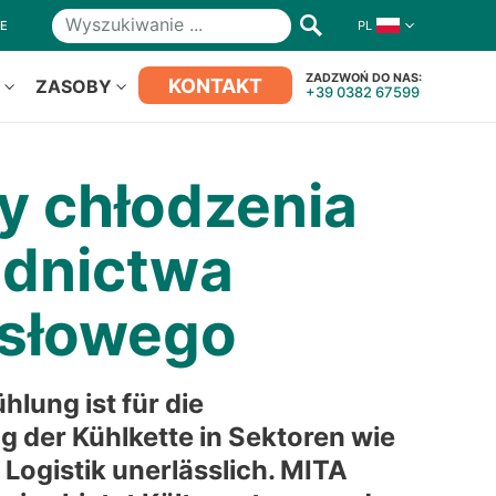
NE
PL
Wyszukiwanie
ZADZWOŃ DO NAS:
KONTAKT
S
ZASOBY
+39 0382 67599
y chłodzenia
odnictwa
słowego
ühlung ist für die
g der Kühlkette in Sektoren wie
Logistik unerlässlich. MITA