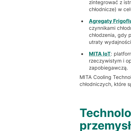
zintegrować z is
chłodnicze) w ce
Agregaty Frigofl
czynnikami chłod
chłodzenia, gdy 
utraty wydajności
MITA IoT
: platfo
rzeczywistym i op
zapobiegawczą.
MITA Cooling Techno
chłodniczych, które 
Technolo
przemysł