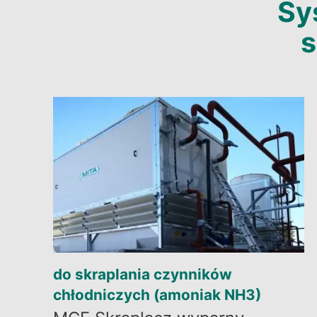
Sy
s
do skraplania czynników
chłodniczych (amoniak NH3)