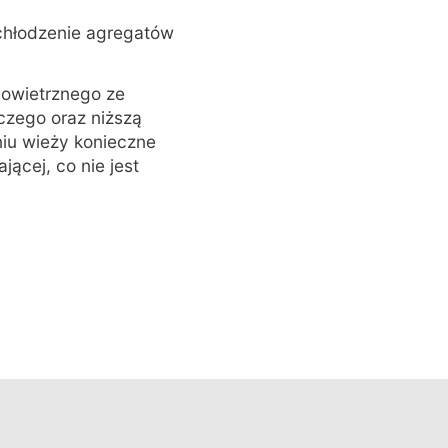
chłodzenie agregatów
powietrznego ze
czego oraz niższą
iu wieży konieczne
jącej, co nie jest