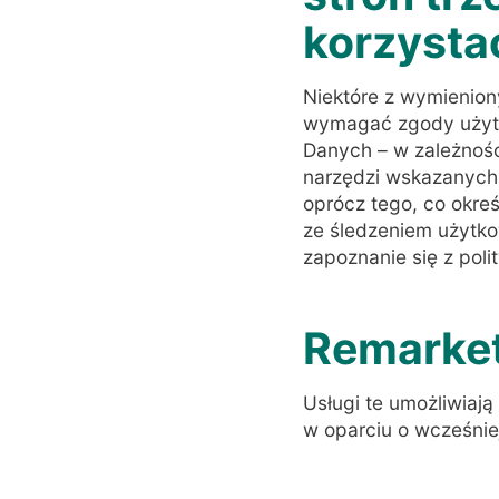
korzysta
Niektóre z wymieniony
wymagać zgody użytk
Danych – w zależności
narzędzi wskazanych p
oprócz tego, co okre
ze śledzeniem użytko
zapoznanie się z poli
Remarket
Usługi te umożliwiają
w oparciu o wcześnie