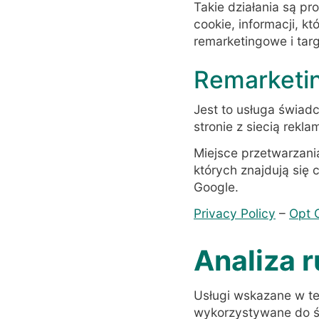
Takie działania są p
cookie, informacji, k
remarketingowe i tar
Remarketi
Jest to usługa świad
stronie z siecią rek
Miejsce przetwarzani
których znajdują się c
Google.
Privacy Policy
–
Opt 
Analiza 
Usługi wskazane w tej
wykorzystywane do ś