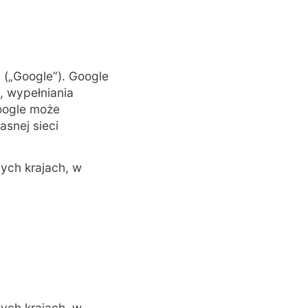
. („Google”). Google
, wypełniania
oogle może
asnej sieci
nych krajach, w
nych krajach, w