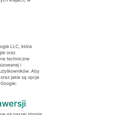
oogle LLC, która
le oraz
ane techniczne
mizowanej i
h użytkowników. Aby
oraz jakie są opcje
 Google:
wersji
ne na naszej stronie.