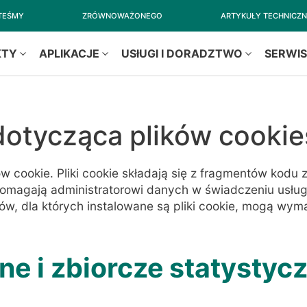
STEŚMY
ZRÓWNOWAŻONEGO
ARTYKUŁY TECHNICZ
KTY
APLIKACJE
USłUGI I DORADZTWO
SERWI
ka
dotycząca plików cookie
ząca
w cookie. Pliki cookie składają się z fragmentów kodu
pomagają administratorowi danych w świadczeniu usług
elów, dla których instalowane są pliki cookie, mogą wy
s
e i zbiorcze statystycz