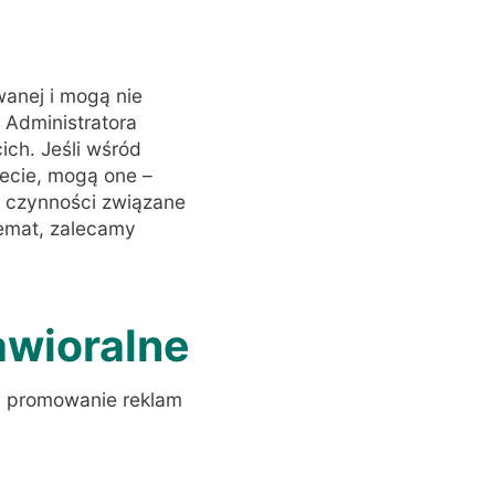
wanej i mogą nie
Administratora
ich. Jeśli wśród
zecie, mogą one –
ć czynności związane
emat, zalecamy
awioralne
ę i promowanie reklam