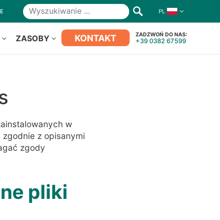
NE
PL
Wyszukiwanie
ZADZWOŃ DO NAS:
KONTAKT
S
ZASOBY
+39 0382 67599
s
 zainstalowanych w
 zgodnie z opisanymi
magać zgody
ne pliki