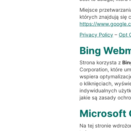
Miejsce przetwarzani
których znajdują się c
https://www.google.c
Privacy Policy
–
Opt 
Bing Webm
Strona korzysta z
Bin
Corporation, które u
wspiera optymalizacj
o kliknięciach, wyświ
indywidualnych użytk
jakie są zasady ochr
Microsoft 
Na tej stronie wdroż