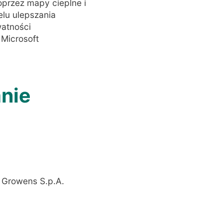
oprzez mapy cieplne i
elu ulepszania
watności
Microsoft
anie
z Growens S.p.A.