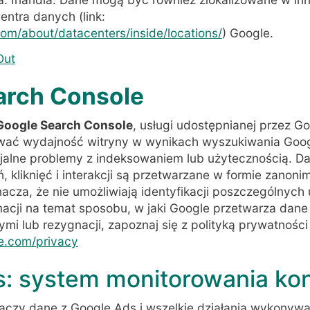
entra danych (link:
om/about/datacenters/inside/locations/
) Google.
Out
arch Console
Google Search Console
, usługi udostępnianej przez G
wać wydajność witryny w wynikach wyszukiwania Goog
jalne problemy z indeksowaniem lub użytecznością. D
 kliknięć i interakcji są przetwarzane w formie zanoni
acza, że nie umożliwiają identyfikacji poszczególnyc
acji na temat sposobu, w jaki Google przetwarza dane 
mi lub rezygnacji, zapoznaj się z polityką prywatności
le.com/privacy
: system monitorowania kon
 łączy dane z Google Ads i wszelkie działania wykonywa