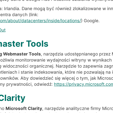
a: Irlandia. Dane mogą być również zlokalizowane w in
entra danych (link:
om/about/datacenters/inside/locations/
) Google.
Out
aster Tools
g Webmaster Tools
, narzędzia udostępnianego przez 
możliwia monitorowanie wydajności witryny w wynikach
ę widoczności organicznej. Narzędzie to zapewnia za
etleniach i stanie indeksowania, które nie pozwalają na 
owników. Aby dowiedzieć się więcej o tym, jak Microso
ony prywatności, odwiedź:
https://privacy.microsoft.c
Clarity
ono
Microsoft Clarity
, narzędzie analityczne firmy Micr