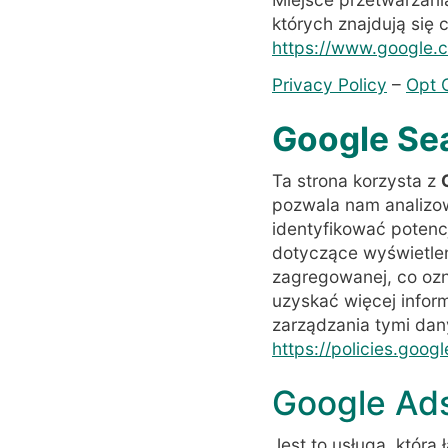
których znajdują się c
https://www.google.c
Privacy Policy
–
Opt 
Google Se
Ta strona korzysta z
pozwala nam analizo
identyfikować potenc
dotyczące wyświetleń,
zagregowanej, co ozn
uzyskać więcej inform
zarządzania tymi dany
https://policies.goog
Google Ads
Jest to usługa, która