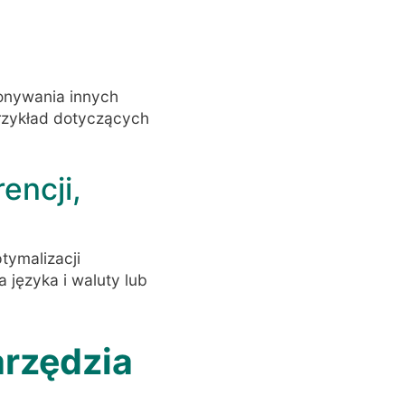
konywania innych
przykład dotyczących
encji,
tymalizacji
a języka i waluty lub
arzędzia
h