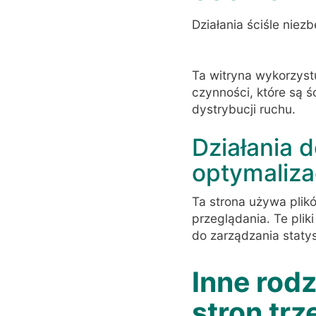
Działania ściśle niez
Ta witryna wykorzyst
czynności, które są 
dystrybucji ruchu.
Działania 
optymalizac
Ta strona używa plikó
przeglądania. Te plik
do zarządzania statys
Inne rodz
stron trz