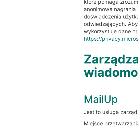
które pomaga zrozumi
anonimowe nagrania s
doświadczenia użytko
odwiedzających. Aby 
wykorzystuje dane or
https://privacy.micr
Zarządza
wiadomoś
MailUp
Jest to usługa zarzą
Miejsce przetwarzani