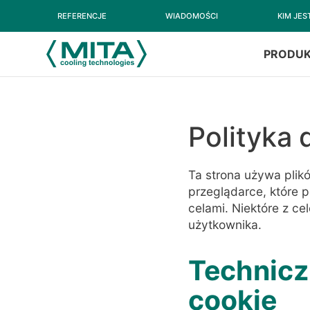
REFERENCJE
WIADOMOŚCI
KIM JE
PRODU
Polity
Polityka 
dotyc
Ta strona używa plikó
przeglądarce, które 
plików
celami. Niektóre z c
użytkownika.
cookie
Techniczn
cookie