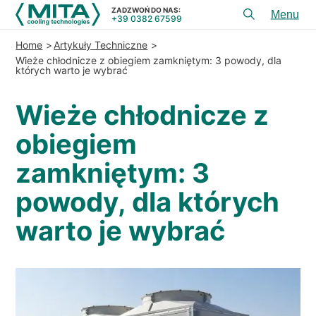
ZADZWOŃ DO NAS:
+39 0382 67599
Toggl
menu
Home
Artykuły Techniczne
PRODUKTY
Wieże chłodnicze z obiegiem zamkniętym: 3 powody, dla
których warto je wybrać
APLIKACJE
Wieże chłodnicze z
USłUGI I DORADZTWO
obiegiem
SERWIS
zamkniętym: 3
ZASOBY
powody, dla których
KONTAKT
warto je wybrać
+39 0382 67599
ZADZWOŃ DO NAS:
REFERENCJE