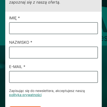
zapoznaj się z naszą ofertą.
CAMPI
IMIĘ
*
DI
SERVIZIO
#61
NAZWISKO
*
E-MAIL
*
Zapisując się do newslettera, akceptujesz naszą
polityka prywatności