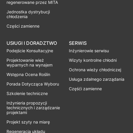
regenerowane przez MITA
Jednostka dystrybucji
chłodzenia
Części zamienne
USłUGI I DORADZTWO
SERWIS
Podejście Konsultacyjne
Inżynierowie serwisu
Projektowanie wież
Wizyty kontrolne chłodni
wyparnych na wynajem
Ochrona wieży chłodniczej
Wstępna Ocena Roślin
Usługa zdalnego zarządania
Porada Dotycząca Wyboru
Częśći zamienne
Szkolenie techniczne
Inżynieria propozycji
technicznych i zarządzanie
projektami
Projekt szyty na miarę
Regeneracja układu