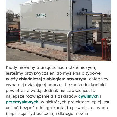
WIADOMOŚCI
KIM JESTEŚMY
ZRÓWNOWAŻONEGO
ARTYKUŁY TECHNICZNE
PL
EN
IT
FR
DE
Kiedy mówimy o urządzeniach chłodniczych,
jesteśmy przyzwyczajeni do myślenia o typowej
wieży chłodniczej z obiegiem otwartym
, chłodnicy
wyparnej działającej poprzez bezpośredni kontakt
powietrza z wodą. Jednak nie zawsze jest to
najlepsze rozwiązanie dla zakładów
cywilnych
i
przemysłowych
: w niektórych projektach lepiej jest
unikać bezpośredniego kontaktu powietrza z wodą
(separacja hydrauliczna) i dlatego można