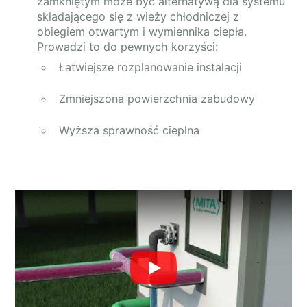
zamkniętym może być alternatywą dla systemu
składającego się z wieży chłodniczej z
obiegiem otwartym i wymiennika ciepła.
Prowadzi to do pewnych korzyści:
Łatwiejsze rozplanowanie instalacji
Zmniejszona powierzchnia zabudowy
Wyższa sprawność cieplna
Play