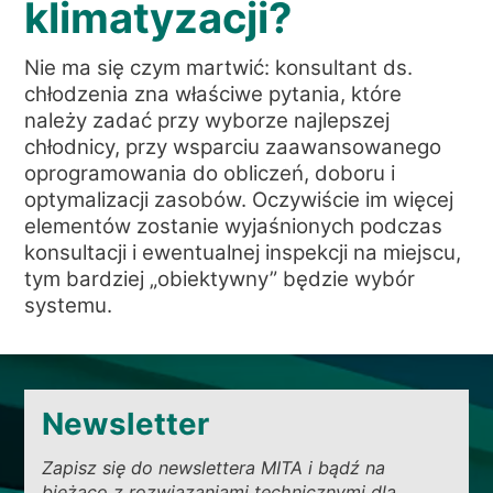
klimatyzacji?
WIADOMOŚCI
KIM JESTEŚMY
Nie ma się czym martwić: konsultant ds.
ZRÓWNOWAŻONEGO
chłodzenia zna właściwe pytania, które
należy zadać przy wyborze najlepszej
ARTYKUŁY TECHNICZNE
chłodnicy, przy wsparciu zaawansowanego
oprogramowania do obliczeń, doboru i
PL
EN
IT
FR
DE
optymalizacji zasobów. Oczywiście im więcej
elementów zostanie wyjaśnionych podczas
konsultacji i ewentualnej inspekcji na miejscu,
tym bardziej „obiektywny” będzie wybór
systemu.
Newsletter
Zapisz się do newslettera MITA i bądź na
bieżąco z rozwiązaniami technicznymi dla