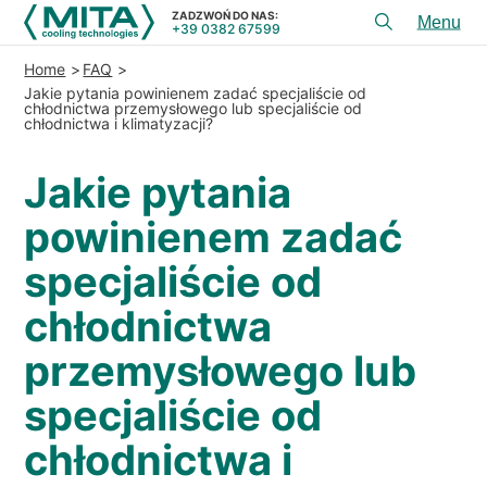
ZADZWOŃ DO NAS:
+39 0382 67599
Toggl
menu
Home
FAQ
PRODUKTY
Jakie pytania powinienem zadać specjaliście od
chłodnictwa przemysłowego lub specjaliście od
chłodnictwa i klimatyzacji?
APLIKACJE
USłUGI I DORADZTWO
Jakie pytania
SERWIS
powinienem zadać
ZASOBY
specjaliście od
chłodnictwa
KONTAKT
przemysłowego lub
+39 0382 67599
ZADZWOŃ DO NAS:
specjaliście od
chłodnictwa i
REFERENCJE