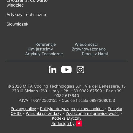
chłodzenia: Co warto
wiedzieć
Artykuły Techniczne
Słowniczek
Referencje
Wiadomości
Kim jesteśmy
Zrównoważonego
Artykuły Techniczne
Pracuj z Nami
© 2026 MITA Cooling Technologies S.r.l. Via del Benessere, 13
27010 Siziano (PV) - Italy - Ph. +39 0382 67599 - Fax +39
0382 617640
P.IVA IT05112560155 - Codice fiscale 08973680153
Privacy policy
-
Polityka dotycząca plików cookies
-
Polityka
QHSE
-
Warunki sprzedaży
-
Zgłaszanie nieprawidłowości
-
Kodeks Etyczny
Redesign by