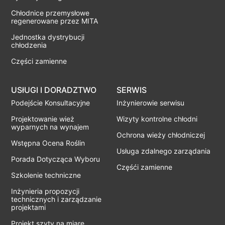
Chłodnice przemysłowe
regenerowane przez MITA
Jednostka dystrybucji
chłodzenia
Części zamienne
USłUGI I DORADZTWO
SERWIS
Podejście Konsultacyjne
Inżynierowie serwisu
Projektowanie wież
Wizyty kontrolne chłodni
wyparnych na wynajem
Ochrona wieży chłodniczej
Wstępna Ocena Roślin
Usługa zdalnego zarządania
Porada Dotycząca Wyboru
Częśći zamienne
Szkolenie techniczne
Inżynieria propozycji
technicznych i zarządzanie
projektami
Projekt szyty na miarę