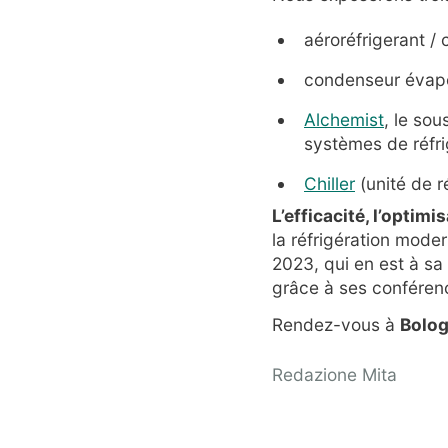
aéroréfrigerant 
condenseur évapo
Alchemist
, le so
systèmes de réfri
Chiller
(unité de r
L’efficacité, l’optimi
la réfrigération mode
2023, qui en est à sa
grâce à ses conférenc
Rendez-vous à
Bolog
Redazione Mita