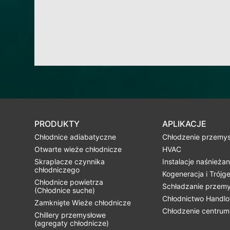
PRODUKTY
APLIKACJE
Chłodnice adiabatyczne
Chłodzenie przemy
Otwarte wieże chłodnicze
HVAC
Skraplacze czynnika
Instalacje naśnieżan
chłodniczego
Kogeneracja i Trójg
Chłodnice powietrza
Schładzanie przem
(Chłodnice suche)
Chłodnictwo Handl
Zamknięte Wieże chłodnicze
Chłodzenie centru
Chillery przemysłowe
(agregaty chłodnicze)