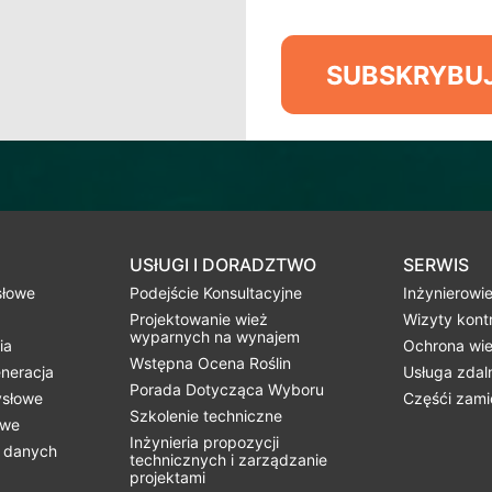
SUBSKRYBU
USłUGI I DORADZTWO
SERWIS
słowe
Podejście Konsultacyjne
Inżynierowie
Projektowanie wież
Wizyty kontr
wyparnych na wynajem
ia
Ochrona wie
Wstępna Ocena Roślin
eneracja
Usługa zdal
Porada Dotycząca Wyboru
ysłowe
Częśći zam
Szkolenie techniczne
owe
Inżynieria propozycji
m danych
technicznych i zarządzanie
projektami