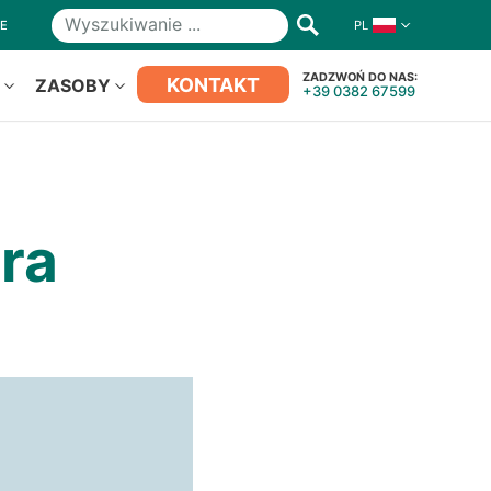
NE
PL
Wyszukiwanie
ZADZWOŃ DO NAS:
KONTAKT
S
ZASOBY
+39 0382 67599
ra