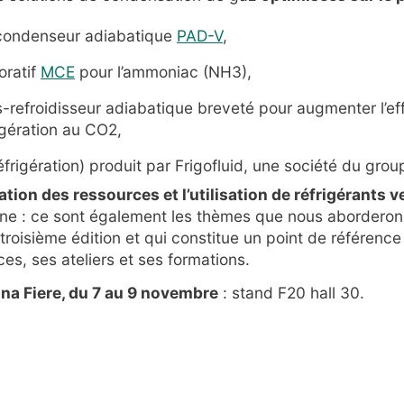
/ condenseur adiabatique
PAD-V
,
ratif
MCE
pour l’ammoniac (NH3),
us-refroidisseur adiabatique breveté pour augmenter l’ef
gération au CO2,
éfrigération) produit par Frigofluid, une société du gro
sation des ressources et l’utilisation de réfrigérants v
rne : ce sont également les thèmes que nous aborderons
 troisième édition et qui constitue un point de référenc
es, ses ateliers et ses formations.
na Fiere, du 7 au 9 novembre
: stand F20 hall 30.