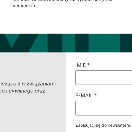
niemieckim,
CAMPI
IMIĘ
*
DI
SERVIZIO
#17
bieżąco z rozwiązaniami
o i cywilnego oraz
E-MAIL
*
Zapisując się do newslettera