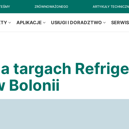
STEŚMY
ZRÓWNOWAŻONEGO
ARTYKUŁY TECHNICZ
KTY
APLIKACJE
USłUGI I DORADZTWO
SERWI
a targach Refrige
 Bolonii