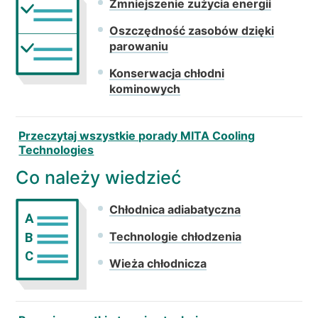
WIADOMOŚCI
Zmniejszenie zużycia energii
KIM JESTEŚMY
Oszczędność zasobów dzięki
parowaniu
ZRÓWNOWAŻONEGO
Konserwacja chłodni
ARTYKUŁY TECHNICZNE
kominowych
PL
EN
IT
FR
DE
Przeczytaj wszystkie porady MITA Cooling
Technologies
Co należy wiedzieć
Chłodnica adiabatyczna
A
Technologie chłodzenia
B
C
Wieża chłodnicza