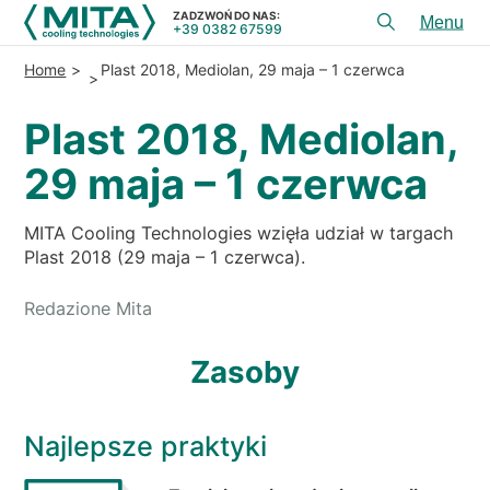
ZADZWOŃ DO NAS:
+39 0382 67599
Toggl
menu
Home
Plast 2018, Mediolan, 29 maja – 1 czerwca
PRODUKTY
Plast 2018, Mediolan,
APLIKACJE
29 maja – 1 czerwca
USłUGI I DORADZTWO
SERWIS
MITA Cooling Technologies wzięła udział w targach
Plast 2018 (29 maja – 1 czerwca).
ZASOBY
Redazione Mita
KONTAKT
Zasoby
+39 0382 67599
ZADZWOŃ DO NAS:
Najlepsze praktyki
REFERENCJE