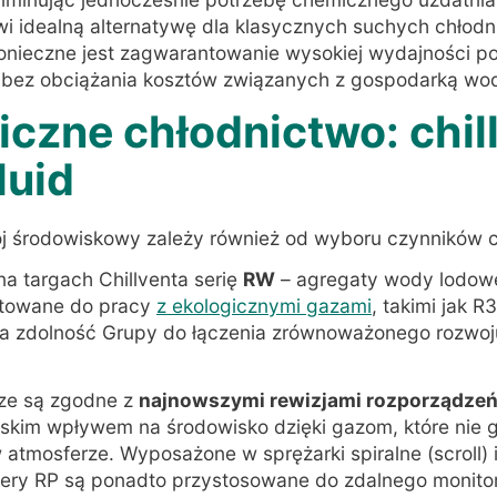
wi idealną alternatywę dla klasycznych suchych chłodni
onieczne jest zagwarantowanie wysokiej wydajności po
 bez obciążania kosztów związanych z gospodarką wo
giczne chłodnictwo: chi
luid
 środowiskowy zależy również od wyboru czynników 
 na targach Chillventa serię
RW
– agregaty wody lodowej
ktowane do pracy
z ekologicznymi gazami
, takimi jak R
a zdolność Grupy do łączenia zrównoważonego rozwoj
cze są zgodne z
najnowszymi rewizjami rozporządze
 niskim wpływem na środowisko dzięki gazom, które nie
 atmosferze
. Wyposażone w sprężarki spiralne (scroll) 
llery RP są ponadto przystosowane do zdalnego monito