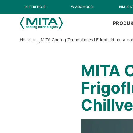
REFERENCJE
WIADOMOŚCI
KIM JE
PRODU
Home
MITA Cooling Technologies i Frigofluid na targa
MITA C
Frigof
Chillv