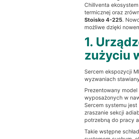
Chillventa ekosystem
termicznej oraz zró
Stoisko 4-225
. Nowo
możliwe dzięki now
1. Urząd
zużyciu 
Sercem ekspozycji M
wyzwaniach stawian
Prezentowany model
wyposażonych w naw
Sercem systemu jest 
zraszanie sekcji adia
potrzebną do pracy a
Takie wstępne schład
systemem suchym, el