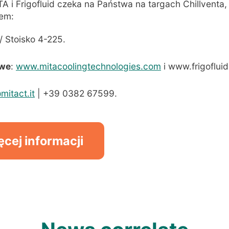
A i Frigofluid czeka na Państwa na targach Chillventa
iem:
 / Stoisko 4-225
.
owe
:
www.mitacoolingtechnologies.com
i www.frigofluid.
mitact.it
| +39 0382 67599
.
ęcej informacji