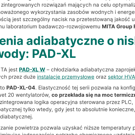
 zintegrowanych rozwiązań mających na celu optymali
wnoważonego wykorzystania zasobów wodnych i energ
ścią jest szczególny nacisk na przetestowaną jakość u
emu laboratorium badawczo-rozwojowemu
MITA Group 
zenia adiabatyczne o ni
wody: PAD-XL
ITA jest
PAD-XL W
– chłodziarka adiabatyczna zaproje
ych przez duże
instalacje przemysłowe
oraz
sektor HV
 to
PAD-XL-04
. Elastyczność tej serii pozwala na konf
et 20 wentylatorów,
co przekłada się na moc termic
zintegrowana logika operacyjna sterowana przez PLC, 
batycznej tylko wtedy, gdy jest to absolutnie konieczn
diabatycznej
.
zanie powietrza pozwala uzyskać niższe temperatury 
iminując jednocześnie potrzebę chemicznego uzdatni