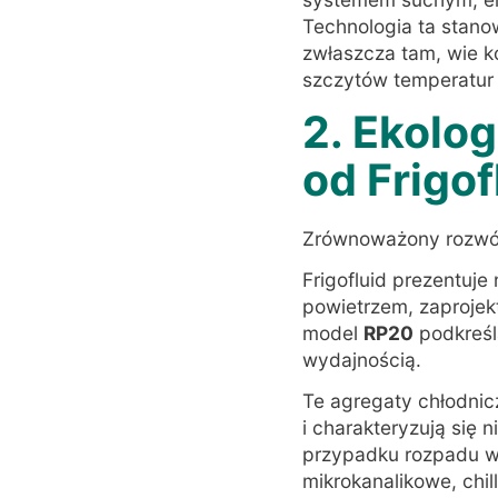
Technologia ta stano
zwłaszcza tam, wie k
szczytów temperatur
2. Ekolo
od Frigof
Zrównoważony rozwój
Frigofluid prezentuje
powietrzem, zaproje
model
RP20
podkreśl
wydajnością
.
Te agregaty chłodni
i charakteryzują się
przypadku rozpadu w
mikrokanalikowe, chi