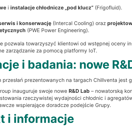
owe
i
instalacje chłodnicze „pod klucz”
(Frigofluid)
.
serwis i konserwację
(Intercal Cooling) oraz
projekto
etycznych
(PWE Power Engineering)
.
 pozwala towarzyszyć klientowi od wstępnej oceny inst
lne zarządzanie za pomocą platformy IoT
.
acje i badania: nowe R&
przesłań prezentowanych na targach Chillventa jest g
roup inauguruje swoje nowe
R&D Lab
– nowatorską ko
stowania rzeczywistej wydajności chłodnic i agregató
awcze wspierające doradcze podejście Grupy
.
t i informacje