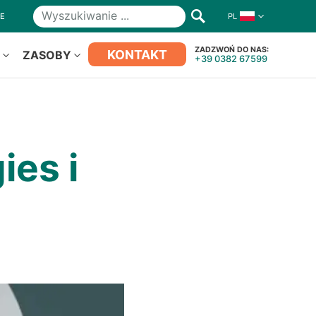
NE
PL
Wyszukiwanie
ZADZWOŃ DO NAS:
KONTAKT
S
ZASOBY
+39 0382 67599
ies i