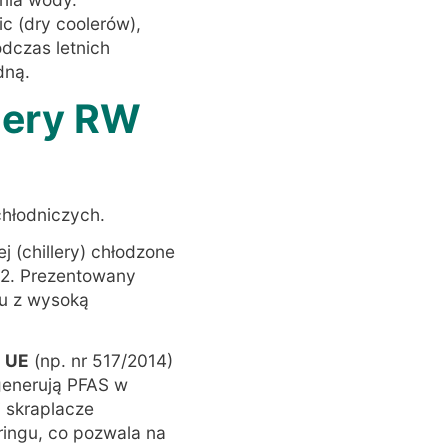
c (dry coolerów),
dczas letnich
dną
.
llery RW
chłodniczych
.
 (chillery) chłodzone
32
. Prezentowany
u z wysoką
ń UE
(np. nr 517/2014)
 generują PFAS w
i skraplacze
ringu, co pozwala na