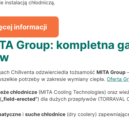
e instalacją chłodniczą
.
ęcej informacji
MITA Group: kompletna 
ów
gach Chillventa odzwierciedla tożsamość
MITA Group
–
szelkie potrzeby w zakresie wymiany ciepła
.
Oferta G
eże chłodnicze
(MITA Cooling Technologies) oraz wi
(
„field-erected”
) dla dużych przepływów (TORRAVAL C
abatyczne
i
suche chłodnice
(dry coolery) zapewniają