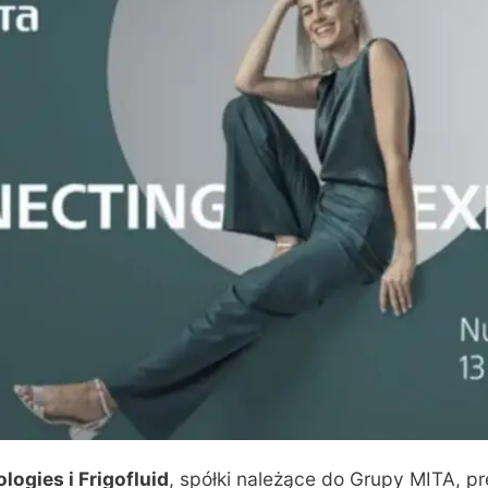
ogies i Frigofluid
, spółki należące do Grupy MITA, pr