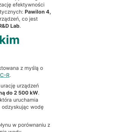
zację efektywności
etycznych:
Pawilon 4,
rządzeń, co jest
R&D Lab
.
skim
ktowana z myślą o
AC-R
.
igurację urządzeń
zną do 2 500 kW
.
która uruchamia
e, odzyskując wodę
płynu w porównaniu z
ania wody
.