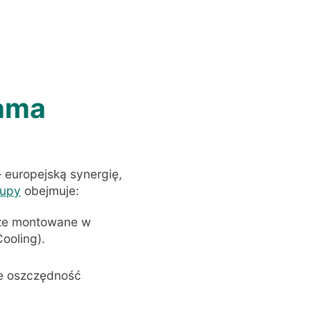
gama
 europejską synergię,
rupy
obejmuje:
eże montowane w
ooling)
.
ce oszczędność