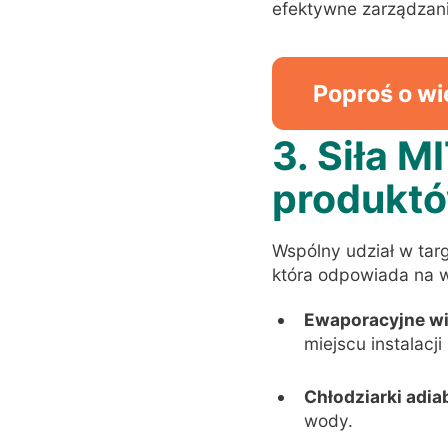
efektywne zarządzani
Poproś o wi
3. Siła 
produkt
Wspólny udział w tar
która odpowiada na w
Ewaporacyjne wi
miejscu instalacji 
Chłodziarki adi
wody
.