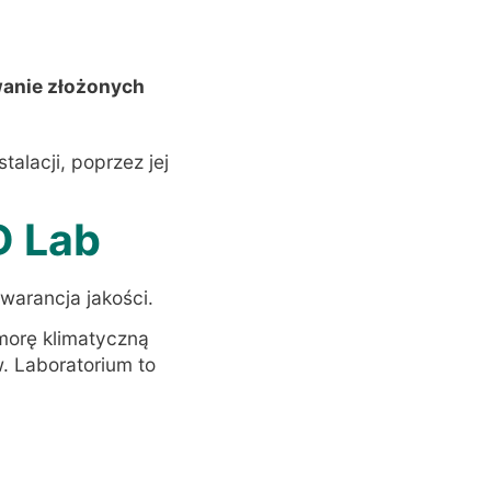
wanie złożonych
alacji, poprzez jej
D Lab
warancja jakości
.
morę klimatyczną
w
. Laboratorium to