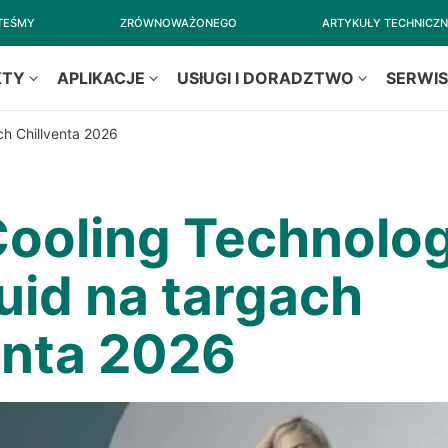
STEŚMY
ZRÓWNOWAŻONEGO
ARTYKUŁY TECHNICZ
KTY
APLIKACJE
USłUGI I DORADZTWO
SERWI
ch Chillventa 2026
ooling Technolog
luid na targach
enta 2026