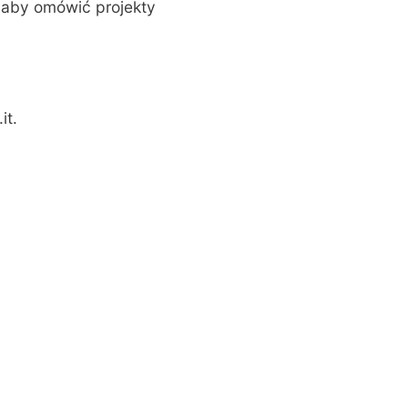
, aby omówić projekty
it
.