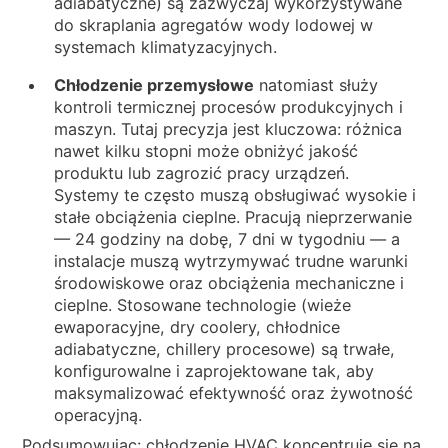
adiabatyczne) są zazwyczaj wykorzystywane
do skraplania agregatów wody lodowej w
systemach klimatyzacyjnych.
Chłodzenie przemysłowe
natomiast służy
kontroli termicznej procesów produkcyjnych i
maszyn. Tutaj precyzja jest kluczowa: różnica
nawet kilku stopni może obniżyć jakość
produktu lub zagrozić pracy urządzeń.
Systemy te często muszą obsługiwać wysokie i
stałe obciążenia cieplne. Pracują nieprzerwanie
— 24 godziny na dobę, 7 dni w tygodniu — a
instalacje muszą wytrzymywać trudne warunki
środowiskowe oraz obciążenia mechaniczne i
cieplne. Stosowane technologie (wieże
ewaporacyjne, dry coolery, chłodnice
adiabatyczne, chillery procesowe) są trwałe,
konfigurowalne i zaprojektowane tak, aby
maksymalizować efektywność oraz żywotność
operacyjną.
Podsumowując: chłodzenie HVAC koncentruje się na