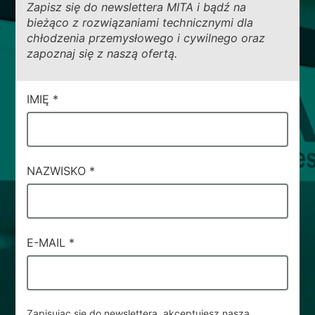
Zapisz się do newslettera MITA i bądź na
bieżąco z rozwiązaniami technicznymi dla
chłodzenia przemysłowego i cywilnego oraz
zapoznaj się z naszą ofertą.
CAMPI
IMIĘ
*
DI
SERVIZIO
#69
NAZWISKO
*
E-MAIL
*
Zapisując się do newslettera, akceptujesz naszą