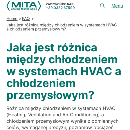
ZADZWOŃ DO NAS:
+39 0382 67599
Toggl
menu
Home
FAQ
PRODUKTY
Jaka jest różnica między chłodzeniem w systemach HVAC
a chłodzeniem przemysłowym?
APLIKACJE
Jaka jest różnica
USłUGI I DORADZTWO
między chłodzeniem
SERWIS
w systemach HVAC a
ZASOBY
chłodzeniem
KONTAKT
przemysłowym?
+39 0382 67599
ZADZWOŃ DO NAS:
Różnica między chłodzeniem w systemach HVAC
(Heating, Ventilation and Air Conditioning) a
REFERENCJE
chłodzeniem przemysłowym wynika z odmiennych
celów, wymaganej precyzji, poziomów obciążeń