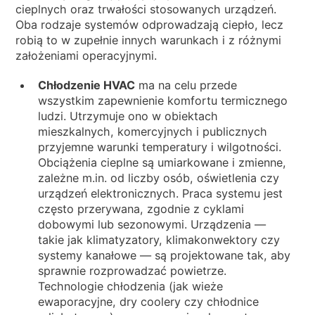
WIADOMOŚCI
cieplnych oraz trwałości stosowanych urządzeń.
Oba rodzaje systemów odprowadzają ciepło, lecz
KIM JESTEŚMY
robią to w zupełnie innych warunkach i z różnymi
ZRÓWNOWAŻONEGO
założeniami operacyjnymi.
ARTYKUŁY TECHNICZNE
Chłodzenie HVAC
ma na celu przede
wszystkim zapewnienie komfortu termicznego
PL
EN
IT
FR
DE
ludzi. Utrzymuje ono w obiektach
mieszkalnych, komercyjnych i publicznych
przyjemne warunki temperatury i wilgotności.
Obciążenia cieplne są umiarkowane i zmienne,
zależne m.in. od liczby osób, oświetlenia czy
urządzeń elektronicznych. Praca systemu jest
często przerywana, zgodnie z cyklami
dobowymi lub sezonowymi. Urządzenia —
takie jak klimatyzatory, klimakonwektory czy
systemy kanałowe — są projektowane tak, aby
sprawnie rozprowadzać powietrze.
Technologie chłodzenia (jak wieże
ewaporacyjne, dry coolery czy chłodnice