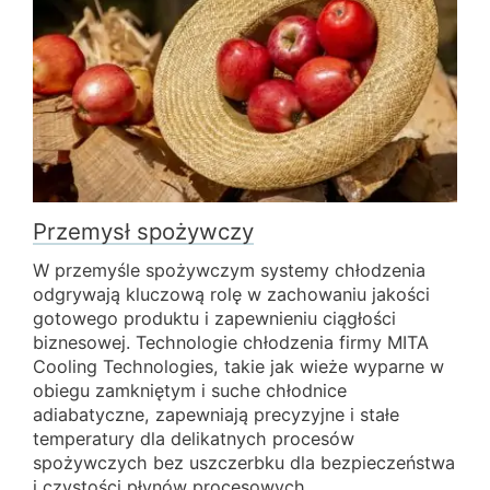
WIADOMOŚCI
KIM JESTEŚMY
ZRÓWNOWAŻONEGO
ARTYKUŁY TECHNICZNE
PL
EN
IT
FR
DE
Przemysł spożywczy
W przemyśle spożywczym systemy chłodzenia
odgrywają kluczową rolę w zachowaniu jakości
gotowego produktu i zapewnieniu ciągłości
biznesowej. Technologie chłodzenia firmy MITA
Cooling Technologies, takie jak wieże wyparne w
obiegu zamkniętym i suche chłodnice
adiabatyczne, zapewniają precyzyjne i stałe
temperatury dla delikatnych procesów
spożywczych bez uszczerbku dla bezpieczeństwa
i czystości płynów procesowych.