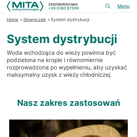
ZADZWOŃ DO NAS:
+39 0382 67599
Toggl
menu
Home
Słowniczek
System dystrybucji
PRODUKTY
System dystrybucji
APLIKACJE
USłUGI I DORADZTWO
Woda wchodząca do wieży powinna być
podzielona na krople i równomiernie
SERWIS
rozprowadzona po wypełnieniu, aby uzyskać
ZASOBY
maksymalny uzysk z wieży chłodniczej.
KONTAKT
Nasz zakres zastosowań
+39 0382 67599
ZADZWOŃ DO NAS:
REFERENCJE