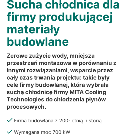
Sucha chłodnica dla
WIADOMOŚCI
KIM JESTEŚMY
firmy produkującej
ZRÓWNOWAŻONEGO
materiały
ARTYKUŁY TECHNICZNE
budowlane
PL
EN
IT
FR
DE
Zerowe zużycie wody, mniejsza
przestrzeń montażowa w porównaniu z
innymi rozwiązaniami, wsparcie przez
cały czas trwania projektu: takie były
cele firmy budowlanej, która wybrała
suchą chłodnicę firmy MITA Cooling
Technologies do chłodzenia płynów
procesowych.
Firma budowlana z 200-letnią historią
Wymagana moc 700 kW