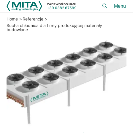
ZADZWOŃ DO NAS:
+39 0382 67599
Toggl
menu
Home
Referencje
PRODUKTY
Sucha chłodnica dla firmy produkującej materiały
budowlane
APLIKACJE
USłUGI I DORADZTWO
SERWIS
ZASOBY
KONTAKT
+39 0382 67599
ZADZWOŃ DO NAS:
REFERENCJE