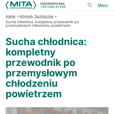
ZADZWOŃ DO NAS:
+39 0382 67599
Toggl
menu
Home
Artykuły Techniczne
PRODUKTY
Sucha chłodnica: kompletny przewodnik po
przemysłowym chłodzeniu powietrzem
APLIKACJE
Sucha chłodnica:
USłUGI I DORADZTWO
kompletny
SERWIS
przewodnik po
ZASOBY
przemysłowym
KONTAKT
chłodzeniu
+39 0382 67599
ZADZWOŃ DO NAS:
powietrzem
REFERENCJE