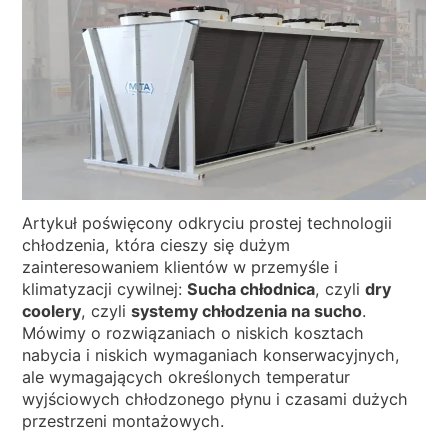
WIADOMOŚCI
KIM JESTEŚMY
ZRÓWNOWAŻONEGO
ARTYKUŁY TECHNICZNE
PL
EN
IT
FR
DE
Artykuł poświęcony odkryciu prostej technologii
chłodzenia, która cieszy się dużym
zainteresowaniem klientów w przemyśle i
klimatyzacji cywilnej:
Sucha chłodnica
, czyli
dry
coolery
, czyli
systemy chłodzenia na sucho
.
Mówimy o rozwiązaniach o niskich kosztach
nabycia i niskich wymaganiach konserwacyjnych,
ale wymagających określonych temperatur
wyjściowych chłodzonego płynu i czasami dużych
przestrzeni montażowych.