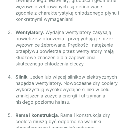
zewnętrznego. Materiały, grubości i geometrie
wężownic żebrowanych są definiowane
zgodnie z charakterystyką chłodzonego płynu i
konkretnymi wymaganiami.
Wentylatory
. Wydajne wentylatory zasysają
powietrze z otoczenia i przepychają je przez
wężownice żebrowane. Prędkość i natężenie
przepływu powietrza przez wentylatory mają
kluczowe znaczenie dla zapewnienia
skutecznego chłodzenia cieczy.
Silnik
. Jeden lub więcej silników elektrycznych
napędza wentylatory. Nowoczesne dry coolery
wykorzystują wysokowydajne silniki w celu
zmniejszenia zużycia energii i utrzymania
niskiego poziomu hałasu.
Rama i konstrukcja
. Rama i konstrukcja dry
coolera muszą być odporne na warunki
atmosferyczne i zapewniać ochronę