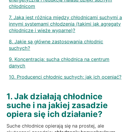
chłodnicom
7. Jaka jest różnica między chłodnicami suchymi a
innymi systemami chłodzenia (takimi jak agregaty
chłodnicze i wieże wyparne)?
8. Jakie są główne zastosowania chłodnic
suchych?
9. Koncentracja: sucha chłodnica na centrum
danych
10. Producenci chłodnic suchych: jak ich oceniać?
1. Jak działają chłodnice
suche i na jakiej zasadzie
opiera się ich działanie?
Suche chłodnice opierają się na prostej, ale