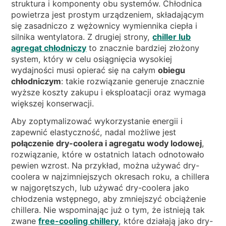
struktura i komponenty obu systemów. Chłodnica
powietrza jest prostym urządzeniem, składającym
się zasadniczo z wężownicy wymiennika ciepła i
silnika wentylatora. Z drugiej strony,
chiller lub
agregat chłodniczy
to znacznie bardziej złożony
system, który w celu osiągnięcia wysokiej
wydajności musi opierać się na całym
obiegu
chłodniczym
: takie rozwiązanie generuje znacznie
wyższe koszty zakupu i eksploatacji oraz wymaga
większej konserwacji.
Aby zoptymalizować wykorzystanie energii i
zapewnić elastyczność, nadal możliwe jest
połączenie dry-coolera i agregatu wody lodowej
,
rozwiązanie, które w ostatnich latach odnotowało
pewien wzrost. Na przykład, można używać dry-
coolera w najzimniejszych okresach roku, a chillera
w najgorętszych, lub używać dry-coolera jako
chłodzenia wstępnego, aby zmniejszyć obciążenie
chillera. Nie wspominając już o tym, że istnieją tak
zwane
free-cooling chillery
, które działają jako dry-