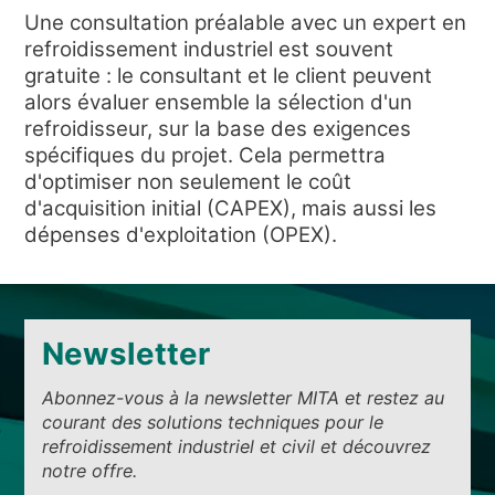
NOUVELLES ET ÉVÉNEMENTS
Une consultation préalable avec un expert en
QUI SOMMES-NOUS
refroidissement industriel est souvent
gratuite : le consultant et le client peuvent
DÉVELOPPEMENT DURABLE
alors évaluer ensemble la sélection d'un
ARTICLES TECHNIQUES
refroidisseur, sur la base des exigences
spécifiques du projet. Cela permettra
AIRE RÉSERVÉE
d'optimiser non seulement le coût
d'acquisition initial (CAPEX), mais aussi les
FR
EN
IT
DE
PL
dépenses d'exploitation (OPEX).
Newsletter
Abonnez-vous à la newsletter MITA et restez au
courant des solutions techniques pour le
refroidissement industriel et civil et découvrez
notre offre.