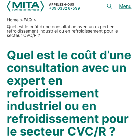
APPELEZ-NOUS:
+39 0382 67599
Toggl
menu
Home
FAQ
PRODUITS
Quel est le coût d’une consultation avec un expert en
refroidissement industriel ou en refroidissement pour le
secteur CVC/R ?
APPLICATIONS
CONSEIL ET SERVICES
Quel est le coût d’une
SERVICE
consultation avec un
RESSOURCES
expert en
refroidissement
CONTACTS
industriel ou en
+39 0382 67599
APPELEZ-NOUS:
refroidissement pour
le secteur CVC/R ?
REFERENCES