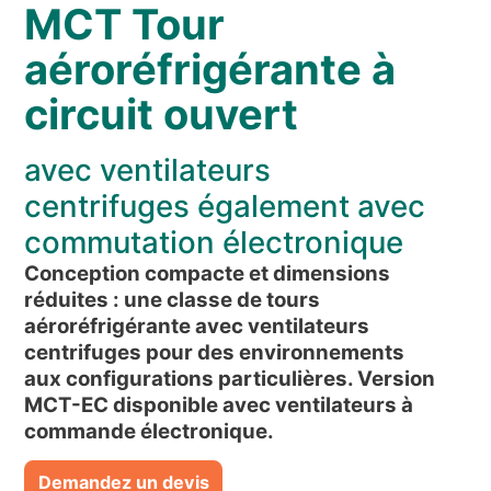
NOUVELLES ET ÉVÉNEMENTS
MCT Tour
QUI SOMMES-NOUS
aéroréfrigérante à
DÉVELOPPEMENT DURABLE
circuit ouvert
ARTICLES TECHNIQUES
avec ventilateurs
AIRE RÉSERVÉE
centrifuges également avec
FR
EN
IT
DE
PL
commutation électronique
Conception compacte et dimensions
réduites : une classe de tours
aéroréfrigérante avec ventilateurs
centrifuges pour des environnements
aux configurations particulières. Version
MCT-EC disponible avec ventilateurs à
commande électronique.
Demandez un devis