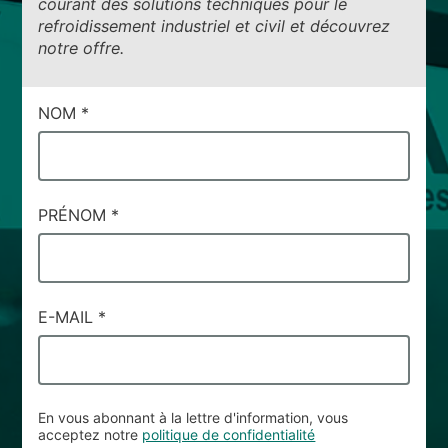
courant des solutions techniques pour le
refroidissement industriel et civil et découvrez
notre offre.
CAMPI
NOM
*
DI
SERVIZIO
#96
PRÉNOM
*
E-MAIL
*
En vous abonnant à la lettre d'information, vous
acceptez notre
politique de confidentialité