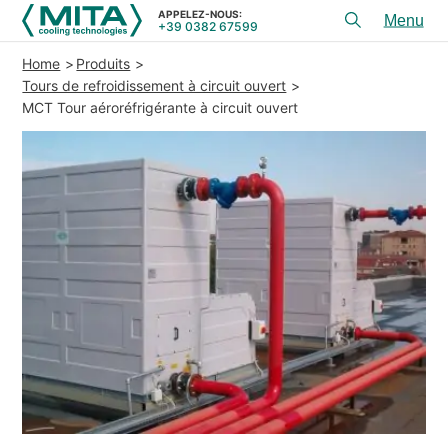
APPELEZ-NOUS:
+39 0382 67599
Toggl
menu
Home
Produits
PRODUITS
Tours de refroidissement à circuit ouvert
MCT Tour aéroréfrigérante à circuit ouvert
APPLICATIONS
CONSEIL ET SERVICES
SERVICE
RESSOURCES
CONTACTS
+39 0382 67599
APPELEZ-NOUS:
REFERENCES