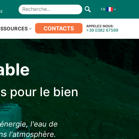
FR
Recherche
ÉE
APPELEZ-NOUS:
CONTACTS
ESSOURCES
+39 0382 67599
able
s pour le bien
énergie, l'eau de
ns l'atmosphère.