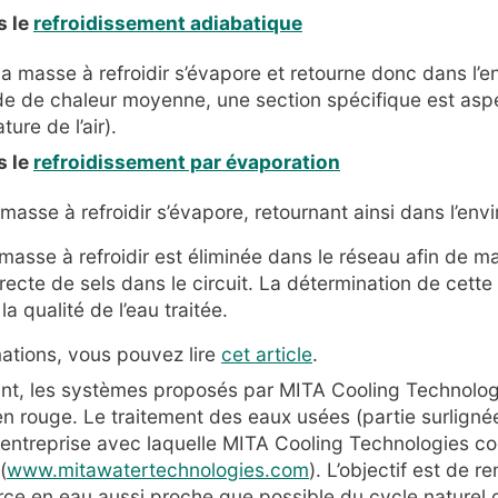
s le
refroidissement adiabatique
la masse à refroidir s’évapore et retourne donc dans l’
de de chaleur moyenne, une section spécifique est asp
ure de l’air).
s le
refroidissement par évaporation
 masse à refroidir s’évapore, retournant ainsi dans l’en
masse à refroidir est éliminée dans le réseau afin de ma
ecte de sels dans le circuit. La détermination de cette 
la qualité de l’eau traitée.
mations, vous pouvez lire
cet article
.
nt, les systèmes proposés par MITA Cooling Technolog
en rouge. Le traitement des eaux usées (partie surlignée
 entreprise avec laquelle MITA Cooling Technologies co
(
www.mitawatertechnologies.com
). L’objectif est de ren
ce en eau aussi proche que possible du cycle naturel d