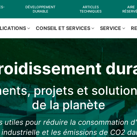
ES-
DÉVELOPPEMENT
ARTICLES
AIRE
DURABLE
TECHNIQUES
RÉSERV
LICATIONS
CONSEIL ET SERVICES
SERVICE
R
roidissement dur
ts, projets et solution
de la planète
 utiles pour réduire la consommation d'
 industrielle et les émissions de CO2 da