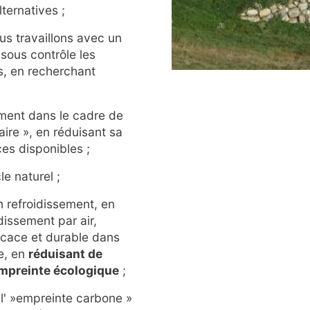
ternatives ;
us travaillons avec un
sous contrôle les
s, en recherchant
ment dans le cadre de
aire », en réduisant sa
ces disponibles ;
le naturel ;
n refroidissement, en
dissement par air,
ficace et durable dans
ée, en
réduisant de
empreinte écologique
;
 l' »empreinte carbone »