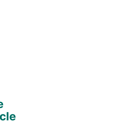
e
cle