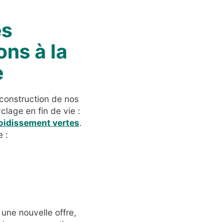
es
ons à la
e
 construction de nos
lage en fin de vie :
roidissement vertes
.
e :
 une nouvelle offre,