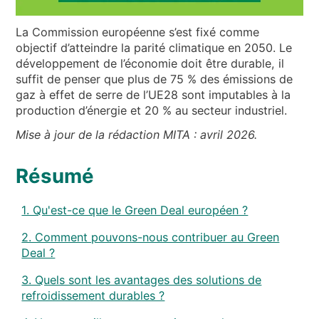
NOUVELLES ET ÉVÉNEMENTS
QUI SOMMES-NOUS
La Commission européenne s’est fixé comme
objectif d’atteindre la parité climatique en 2050. Le
DÉVELOPPEMENT DURABLE
développement de l’économie doit être durable, il
suffit de penser que plus de 75 % des émissions de
ARTICLES TECHNIQUES
gaz à effet de serre de l’UE28 sont imputables à la
AIRE RÉSERVÉE
production d’énergie et 20 % au secteur industriel.
Mise à jour de la rédaction MITA : avril 2026.
FR
EN
IT
DE
PL
Résumé
1. Qu'est-ce que le Green Deal européen ?
2. Comment pouvons-nous contribuer au Green
Deal ?
3. Quels sont les avantages des solutions de
refroidissement durables ?