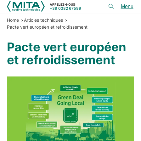
APPELEZ-NOUS:
+39 0382 67599
Toggl
menu
Home
Articles techniques
PRODUITS
Pacte vert européen et refroidissement
APPLICATIONS
Pacte vert européen
CONSEIL ET SERVICES
et refroidissement
SERVICE
RESSOURCES
CONTACTS
+39 0382 67599
APPELEZ-NOUS:
REFERENCES