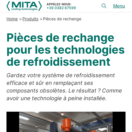
APPELEZ-NOUS:
+39 0382 67599
Toggl
menu
Home
Produits
Pièces de rechange
PRODUITS
Pièces de rechange
APPLICATIONS
pour les technologies
CONSEIL ET SERVICES
de refroidissement
SERVICE
RESSOURCES
Gardez votre système de refroidissement
efficace et sûr en remplaçant ses
CONTACTS
composants obsolètes. Le résultat ? Comme
avoir une technologie à peine installée.
+39 0382 67599
APPELEZ-NOUS:
REFERENCES