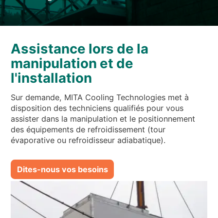
NOUVELLES ET ÉVÉNEMENTS
QUI SOMMES-NOUS
DÉVELOPPEMENT DURABLE
Assistance lors de la
ARTICLES TECHNIQUES
manipulation et de
AIRE RÉSERVÉE
l'installation
Sur demande, MITA Cooling Technologies met à
FR
EN
IT
DE
PL
disposition des techniciens qualifiés pour vous
assister dans la manipulation et le positionnement
des équipements de refroidissement (tour
évaporative ou refroidisseur adiabatique).
Dites-nous vos besoins