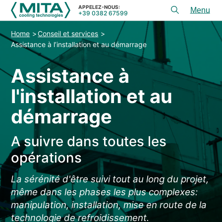
APPELEZ-NOUS:
+39 0382 67599
Toggl
menu
Home
Conseil et services
PRODUITS
Assistance à l’installation et au démarrage
APPLICATIONS
Assistance à
CONSEIL ET SERVICES
l'installation et au
SERVICE
démarrage
RESSOURCES
A suivre dans toutes les
CONTACTS
opérations
+39 0382 67599
APPELEZ-NOUS:
La sérénité d'être suivi tout au long du projet,
même dans les phases les plus complexes:
manipulation, installation, mise en route de la
REFERENCES
technologie de refroidissement.