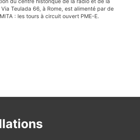
ion du centre historique de la radio et de la
ué Via Teulada 66, à Rome, est alimenté par de
MITA : les tours à circuit ouvert PME-E.
llations