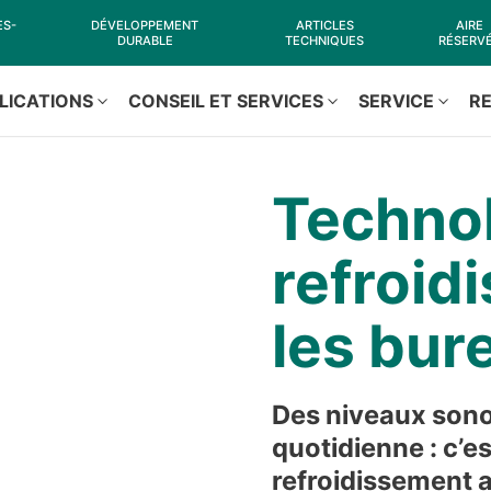
ES-
DÉVELOPPEMENT
ARTICLES
AIRE
DURABLE
TECHNIQUES
RÉSERV
LICATIONS
CONSEIL ET SERVICES
SERVICE
R
Technol
refroid
les bur
Des niveaux sonore
quotidienne : c’es
refroidissement 