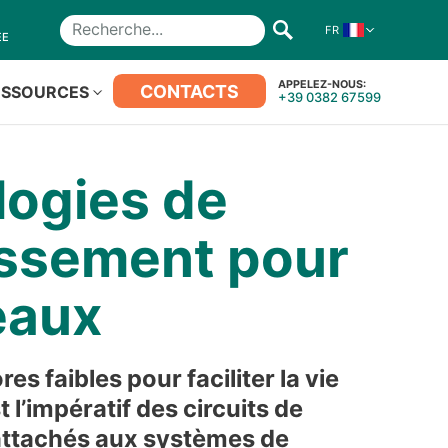
FR
Recherche
ÉE
APPELEZ-NOUS:
CONTACTS
ESSOURCES
+39 0382 67599
ogies de
issement pour
eaux
s faibles pour faciliter la vie
t l’impératif des circuits de
attachés aux systèmes de