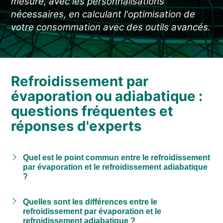
mesure, avec les personnalisations
NOUVELLES ET ÉVÉNEMENTS
nécessaires, en calculant l'optimisation de
QUI SOMMES-NOUS
votre consommation avec des outils avancés.
DÉVELOPPEMENT DURABLE
ARTICLES TECHNIQUES
AIRE RÉSERVÉE
Refroidissement par
évaporation ou adiabatique :
FR
EN
IT
DE
PL
questions fréquentes et
réponses d'experts
Quel est le point commun entre le refroidissement
par évaporation et le refroidissement adiabatique
?
Quelles sont les différences entre le
refroidissement par évaporation et le
refroidissement adiabatique ?