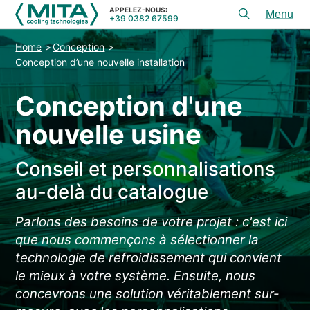
APPELEZ-NOUS:
+39 0382 67599
Toggl
menu
Home
Conception
PRODUITS
Conception d’une nouvelle installation
APPLICATIONS
Conception d'une
CONSEIL ET SERVICES
nouvelle usine
SERVICE
Conseil et personnalisations
RESSOURCES
au-delà du catalogue
CONTACTS
Parlons des besoins de votre projet : c'est ici
+39 0382 67599
APPELEZ-NOUS:
que nous commençons à sélectionner la
technologie de refroidissement qui convient
le mieux à votre système. Ensuite, nous
REFERENCES
concevrons une solution véritablement sur-