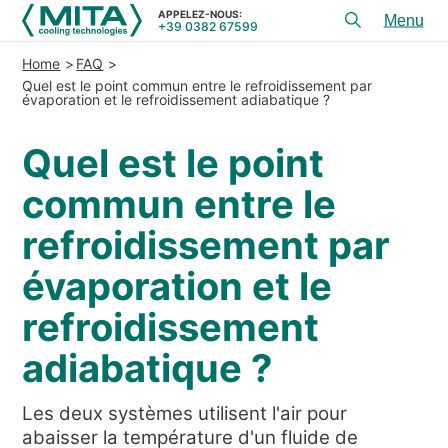
APPELEZ-NOUS:
+39 0382 67599
Toggl
menu
Home
FAQ
PRODUITS
Quel est le point commun entre le refroidissement par
évaporation et le refroidissement adiabatique ?
APPLICATIONS
Quel est le point
CONSEIL ET SERVICES
commun entre le
SERVICE
refroidissement par
RESSOURCES
évaporation et le
CONTACTS
refroidissement
+39 0382 67599
APPELEZ-NOUS:
adiabatique ?
Les deux systèmes utilisent l'air pour
REFERENCES
abaisser la température d'un fluide de