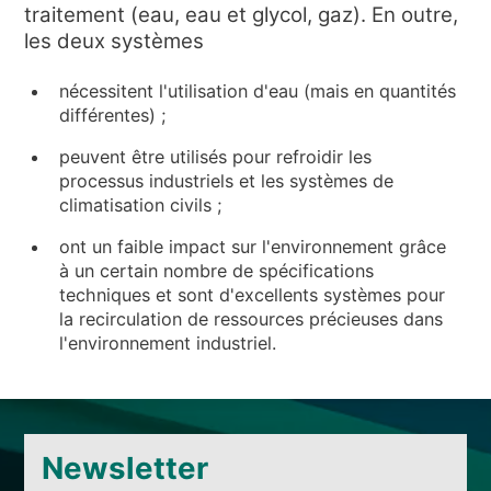
NOUVELLES ET ÉVÉNEMENTS
traitement (eau, eau et glycol, gaz). En outre,
les deux systèmes
QUI SOMMES-NOUS
DÉVELOPPEMENT DURABLE
nécessitent l'utilisation d'eau (mais en quantités
différentes) ;
ARTICLES TECHNIQUES
peuvent être utilisés pour refroidir les
AIRE RÉSERVÉE
processus industriels et les systèmes de
climatisation civils ;
FR
EN
IT
DE
PL
ont un faible impact sur l'environnement grâce
à un certain nombre de spécifications
techniques et sont d'excellents systèmes pour
la recirculation de ressources précieuses dans
l'environnement industriel.
Newsletter