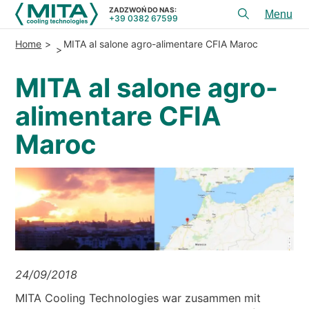
ZADZWOŃ DO NAS:
+39 0382 67599
Toggl
menu
Home
MITA al salone agro-alimentare CFIA Maroc
PRODUKTY
MITA al salone agro-
APLIKACJE
alimentare CFIA
USłUGI I DORADZTWO
Maroc
SERWIS
ZASOBY
KONTAKT
+39 0382 67599
ZADZWOŃ DO NAS:
24/09/2018
REFERENCJE
MITA Cooling Technologies war zusammen mit