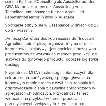
WIADOMOŚCI
seinem Partner IPConsulting als Aussteller auf der
CFIA Maroc vertreten: der Ausstellung von
KIM JESTEŚMY
Techniken und Lösungen für den Agrar- und
Lebensmittelsektor in ihrer 6. Ausgabe.
ZRÓWNOWAŻONEGO
Spotkanie odbyło się w Casablance w dniach od 25
ARTYKUŁY TECHNICZNE
do 27 września.
„Ambicją Carrefour des Fournisseurs de l’Industrie
PL
EN
IT
FR
DE
Agroalimentaire”, piszą organizatorzy na stronie
internetowej inicjatywy, „jest spełnienie oczekiwań
producentów na wszystkich etapach produkcji, od
surowca do gotowego produktu, poprzez logistykę i
obsługę.
Przydatność MITA i technologii chłodniczych dla
sektora rolno-spożywczego polega głównie na
końcowym etapie procesu: czyli na skraplaniu lub
odprowadzaniu ciepła z czynnika chłodniczego w
agregatach chłodniczych. Przydatność ta jest
widoczna na przykład w trzech procesach
przemysłowych związanych z tym sektorem: