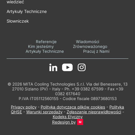
wiedzieć
Artykuły Techniczne
Słowniczek
Referencje
Wiadomości
Kim jesteśmy
Zrównoważonego
Artykuły Techniczne
Pracuj z Nami
© 2026 MITA Cooling Technologies S.r.l. Via del Benessere, 13
27010 Siziano (PV) - Italy - Ph. +39 0382 67599 - Fax +39
0382 617640
P.IVA IT05112560155 - Codice fiscale 08973680153
Privacy policy
-
Polityka dotycząca plików cookies
-
Polityka
QHSE
-
Warunki sprzedaży
-
Zgłaszanie nieprawidłowości
-
Kodeks Etyczny
Redesign by