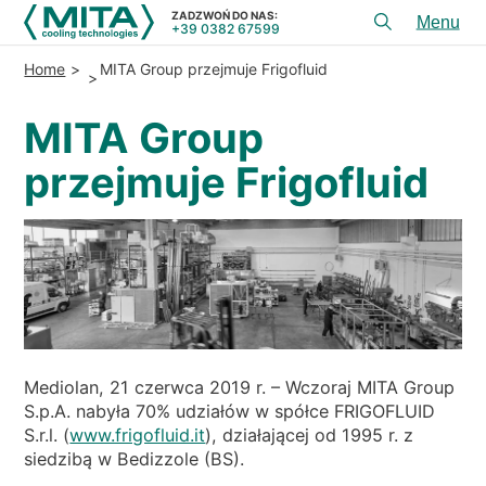
ZADZWOŃ DO NAS:
+39 0382 67599
Toggl
menu
Home
MITA Group przejmuje Frigofluid
PRODUKTY
MITA Group
APLIKACJE
przejmuje Frigofluid
USłUGI I DORADZTWO
SERWIS
ZASOBY
KONTAKT
+39 0382 67599
ZADZWOŃ DO NAS:
Mediolan, 21 czerwca 2019 r. – Wczoraj MITA Group
S.p.A. nabyła 70% udziałów w spółce FRIGOFLUID
S.r.l. (
www.frigofluid.it
), działającej od 1995 r. z
REFERENCJE
siedzibą w Bedizzole (BS).