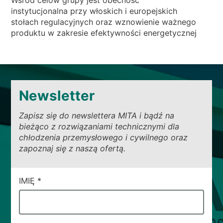
Wśród celów grupy jest obecność
instytucjonalna przy włoskich i europejskich
stołach regulacyjnych oraz wznowienie ważnego
produktu w zakresie efektywności energetycznej
Newsletter
Zapisz się do newslettera MITA i bądź na
bieżąco z rozwiązaniami technicznymi dla
chłodzenia przemysłowego i cywilnego oraz
zapoznaj się z naszą ofertą.
CAMPI
IMIĘ
*
DI
SERVIZIO
#3