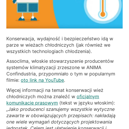
WIADOMOŚCI
KIM JESTEŚMY
ZRÓWNOWAŻONEGO
ARTYKUŁY TECHNICZNE
Konserwacja, wydajność i bezpieczeństwo idą w
parze w wieżach chłodniczych (jak również we
PL
EN
IT
FR
DE
wszystkich technologiach chłodzenia).
Assoclima, włoskie stowarzyszenie producentów
systemów klimatyzacji zrzeszone w ANIMA
Confindustria, przypomniało o tym w popularnym
filmie:
oto link na YouTube
.
Więcej informacji na temat konserwacji wież
chłodniczych można znaleźć w
oficjalnym
komunikacie prasowym
(tekst w języku włoskim):
„Jako producenci szanujemy wszystkie wytyczne
zawarte w obowiązujących przepisach: nakładają
one wiele wymagań dotyczących projektowania
jednostek. Celem jest ułatwienie konserwacji i