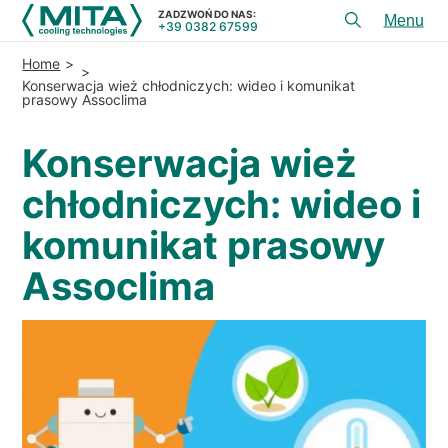
ZADZWOŃ DO NAS:
+39 0382 67599
Toggl
menu
Home
PRODUKTY
Konserwacja wież chłodniczych: wideo i komunikat
prasowy Assoclima
APLIKACJE
Konserwacja wież
USłUGI I DORADZTWO
chłodniczych: wideo i
SERWIS
komunikat prasowy
ZASOBY
Assoclima
KONTAKT
+39 0382 67599
ZADZWOŃ DO NAS:
REFERENCJE