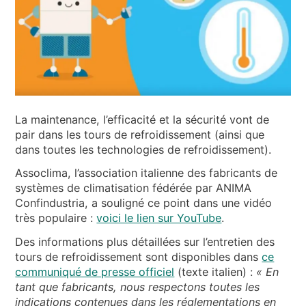
NOUVELLES ET ÉVÉNEMENTS
QUI SOMMES-NOUS
DÉVELOPPEMENT DURABLE
ARTICLES TECHNIQUES
AIRE RÉSERVÉE
La maintenance, l’efficacité et la sécurité vont de
pair dans les tours de refroidissement (ainsi que
FR
EN
IT
DE
PL
dans toutes les technologies de refroidissement).
Assoclima, l’association italienne des fabricants de
systèmes de climatisation fédérée par ANIMA
Confindustria, a souligné ce point dans une vidéo
très populaire :
voici le lien sur YouTube
.
Des informations plus détaillées sur l’entretien des
tours de refroidissement sont disponibles dans
ce
communiqué de presse officiel
(texte italien) :
« En
tant que fabricants, nous respectons toutes les
indications contenues dans les réglementations en