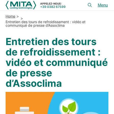
APPELEZ-NOUS:
+39 0382 67599
Toggl
menu
Home
PRODUITS
Entretien des tours de refroidissement : vidéo et
communiqué de presse d’Assoclima
APPLICATIONS
Entretien des tours
CONSEIL ET SERVICES
de refroidissement :
SERVICE
vidéo et communiqué
RESSOURCES
de presse
CONTACTS
d’Assoclima
+39 0382 67599
APPELEZ-NOUS:
REFERENCES