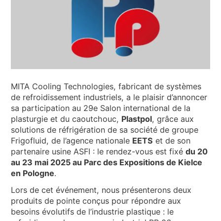
NOUVELLES ET ÉVÉNEMENTS
QUI SOMMES-NOUS
DÉVELOPPEMENT DURABLE
ARTICLES TECHNIQUES
AIRE RÉSERVÉE
MITA Cooling Technologies, fabricant de systèmes
de refroidissement industriels, a le plaisir d’annoncer
FR
EN
IT
DE
PL
sa participation au 29e Salon international de la
plasturgie et du caoutchouc,
Plastpol
, grâce aux
solutions de réfrigération de sa société de groupe
Frigofluid, de l’agence nationale
EETS
et de son
partenaire usine ASFI : le rendez-vous est fixé
du 20
au 23 mai 2025 au Parc des Expositions de Kielce
en Pologne
.
Lors de cet événement, nous présenterons deux
produits de pointe conçus pour répondre aux
besoins évolutifs de l’industrie plastique : le