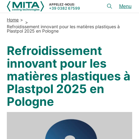
APPELEZ-NOUS:
+39 0382 67599
Toggl
menu
Home
PRODUITS
Refroidissement innovant pour les matières plastiques à
Plastpol 2025 en Pologne
APPLICATIONS
Refroidissement
CONSEIL ET SERVICES
innovant pour les
SERVICE
matières plastiques à
RESSOURCES
Plastpol 2025 en
CONTACTS
Pologne
+39 0382 67599
APPELEZ-NOUS:
REFERENCES