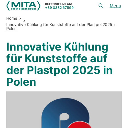
RUFEN SIE UNS AN:
+39 0382 67599
Toggl
menu
Home
PRODUKTE
Innovative Kühlung für Kunststoffe auf der Plastpol 2025 in
Polen
ANWENDUNGEN
Innovative Kühlung
DIENSTLEISTUNGEN & BERATUNG
für Kunststoffe auf
SERVICE
der Plastpol 2025 in
HILFSMITTEL
Polen
KONTAKT
+39 0382 67599
RUFEN SIE UNS AN:
REFERENZEN