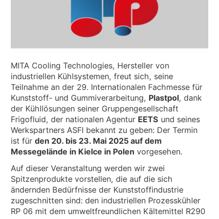
NACHRICHTEN & EREIGNISSE
ÜBER UNS
NACHHALTIGKEIT
TECHNISCHE ARTIKEL
MITA Cooling Technologies, Hersteller von
RESERVIERTER BEREICH
industriellen Kühlsystemen, freut sich, seine
Teilnahme an der 29. Internationalen Fachmesse für
Kunststoff- und Gummiverarbeitung,
Plastpol
, dank
DE
EN
IT
FR
PL
der Kühllösungen seiner Gruppengesellschaft
Frigofluid, der nationalen Agentur
EETS
und seines
Werkspartners ASFI bekannt zu geben: Der Termin
ist für
den 20. bis 23. Mai 2025 auf dem
Messegelände in Kielce in Polen
vorgesehen.
Auf dieser Veranstaltung werden wir zwei
Spitzenprodukte vorstellen, die auf die sich
ändernden Bedürfnisse der Kunststoffindustrie
zugeschnitten sind: den industriellen Prozesskühler
RP 06 mit dem umweltfreundlichen Kältemittel R290