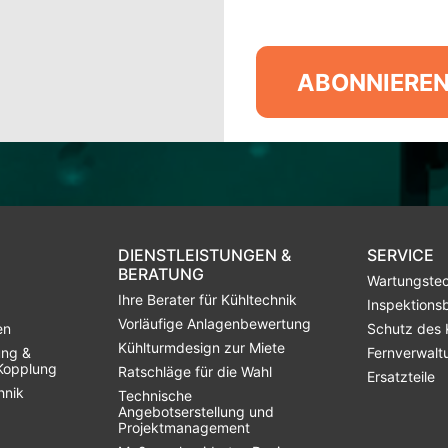
ABONNIERE
DIENSTLEISTUNGEN &
SERVICE
BERATUNG
Wartungstec
Ihre Berater für Kühltechnik
Inspektions
Vorläufige Anlagenbewertung
en
Schutz des 
Kühlturmdesign zur Miete
ung &
Fernverwalt
Kopplung
Ratschläge für die Wahl
Ersatzteile
hnik
Technische
Angebotserstellung und
Projektmanagement