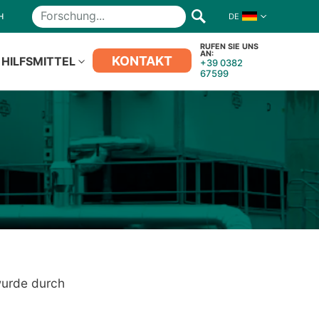
H
DE
Forschung
RUFEN SIE UNS
AN:
KONTAKT
HILFSMITTEL
+39 0382
67599
wurde durch