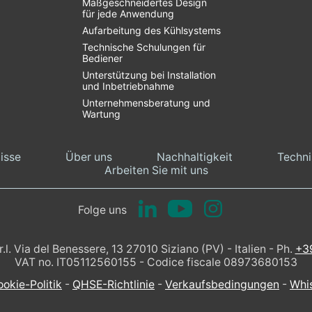
Maßgeschneidertes Design
für jede Anwendung
Aufarbeitung des Kühlsystems
Technische Schulungen für
Bediener
Unterstützung bei Installation
und Inbetriebnahme
Unternehmensberatung und
Wartung
isse
Über uns
Nachhaltigkeit
Techni
Arbeiten Sie mit uns
Folge uns
. Via del Benessere, 13 27010 Siziano (PV) - Italien - Ph.
+3
VAT no. IT05112560155 - Codice fiscale 08973680153
okie-Politik
-
QHSE-Richtlinie
-
Verkaufsbedingungen
-
Whi