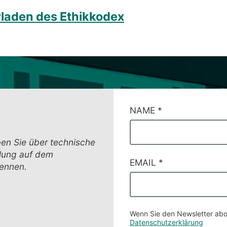
laden des Ethikkodex
CAMPI
NAME
*
DI
SERVIZIO
#16
ben Sie über technische
hlung auf dem
EMAIL
*
kennen.
Wenn Sie den Newsletter abo
Datenschutzerklärung