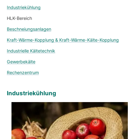
NACHRICHTEN & EREIGNISSE
Industriekühlung
ÜBER UNS
HLK-Bereich
NACHHALTIGKEIT
Beschneiungsanlagen
TECHNISCHE ARTIKEL
Kraft-Wärme-Kopplung & Kraft-Wärme-Kälte-Kopplung
RESERVIERTER BEREICH
Industrielle Kältetechnik
DE
EN
IT
FR
PL
Gewerbekälte
Rechenzentrum
Industriekühlung