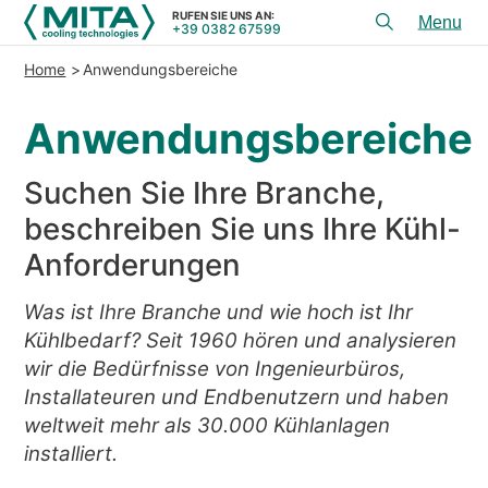
RUFEN SIE UNS AN:
+39 0382 67599
Toggl
menu
Home
Anwendungsbereiche
PRODUKTE
Anwendungsbereiche
ANWENDUNGEN
DIENSTLEISTUNGEN & BERATUNG
Suchen Sie Ihre Branche,
SERVICE
beschreiben Sie uns Ihre Kühl-
Anforderungen
HILFSMITTEL
Was ist Ihre Branche und wie hoch ist Ihr
KONTAKT
Kühlbedarf? Seit 1960 hören und analysieren
wir die Bedürfnisse von Ingenieurbüros,
+39 0382 67599
RUFEN SIE UNS AN:
Installateuren und Endbenutzern und haben
weltweit mehr als 30.000 Kühlanlagen
installiert.
REFERENZEN