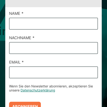
CAMPI
NAME
*
DI
SERVIZIO
#90
NACHNAME
*
EMAIL
*
Wenn Sie den Newsletter abonnieren, akzeptieren Sie
unsere
Datenschutzerklärung
ABONNIEREN