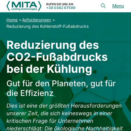
RUFEN SIE UNS AN:
+39 0382 67599
Toggl
menu
Home
Anforderungen
PRODUKTE
Reduzierung des Kohlenstoff-Fußabdrucks
ANWENDUNGEN
Reduzierung des
DIENSTLEISTUNGEN & BERATUNG
CO2-Fußabdrucks
SERVICE
bei der Kühlung
HILFSMITTEL
Gut für den Planeten, gut für
KONTAKT
die Effizienz
+39 0382 67599
RUFEN SIE UNS AN:
Dies ist eine der größten Herausforderungen
unserer Zeit, die sich keineswegs in einer
kritischen Frage für Unternehmen
REFERENZEN
niederschlägt: Die ökologische Nachhaltigkeit