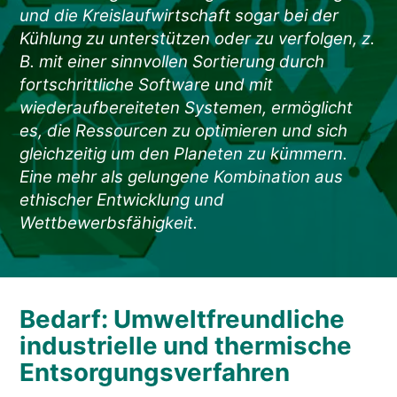
NACHRICHTEN & EREIGNISSE
und die Kreislaufwirtschaft sogar bei der
ÜBER UNS
Kühlung zu unterstützen oder zu verfolgen, z.
B. mit einer sinnvollen Sortierung durch
NACHHALTIGKEIT
fortschrittliche Software und mit
TECHNISCHE ARTIKEL
wiederaufbereiteten Systemen, ermöglicht
es, die Ressourcen zu optimieren und sich
RESERVIERTER BEREICH
gleichzeitig um den Planeten zu kümmern.
Eine mehr als gelungene Kombination aus
DE
EN
IT
FR
PL
ethischer Entwicklung und
Wettbewerbsfähigkeit.
Bedarf: Umweltfreundliche
industrielle und thermische
Entsorgungsverfahren