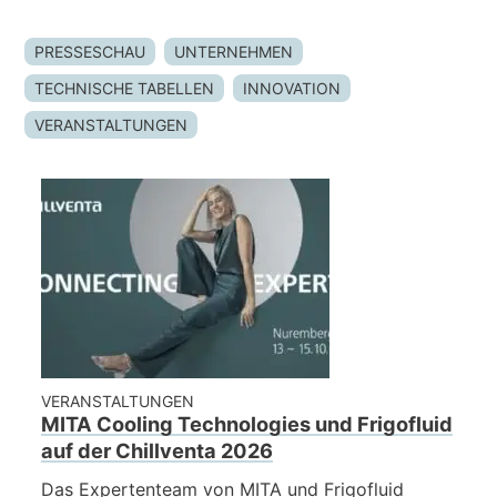
NACHRICHTEN & EREIGNISSE
ÜBER UNS
PRESSESCHAU
UNTERNEHMEN
NACHHALTIGKEIT
TECHNISCHE TABELLEN
INNOVATION
TECHNISCHE ARTIKEL
VERANSTALTUNGEN
Elenco
RESERVIERTER BEREICH
notizie
ed
DE
EN
IT
FR
PL
eventi
VERANSTALTUNGEN
MITA Cooling Technologies und Frigofluid
auf der Chillventa 2026
Das Expertenteam von MITA und Frigofluid