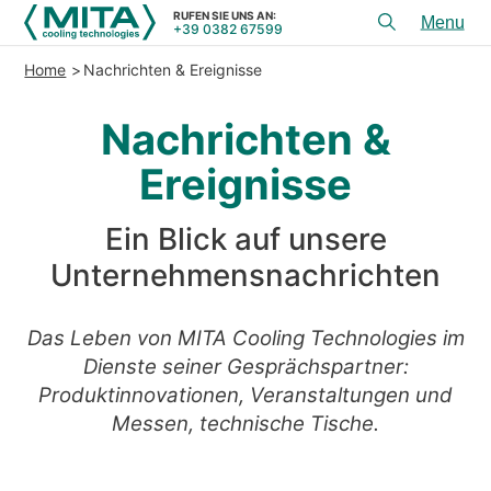
RUFEN SIE UNS AN:
+39 0382 67599
Toggl
menu
Home
Nachrichten & Ereignisse
PRODUKTE
Nachrichten &
ANWENDUNGEN
Ereignisse
DIENSTLEISTUNGEN & BERATUNG
SERVICE
Ein Blick auf unsere
HILFSMITTEL
Unternehmensnachrichten
KONTAKT
Das Leben von MITA Cooling Technologies im
Dienste seiner Gesprächspartner:
+39 0382 67599
RUFEN SIE UNS AN:
Produktinnovationen, Veranstaltungen und
Messen, technische Tische.
REFERENZEN