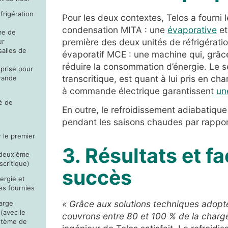
frigération
Pour les deux contextes, Telos a fourni 
condensation MITA : une
évaporative
et
me de
première des deux unités de réfrigérati
ur
salles de
évaporatif MCE : une machine qui, grâce
réduire la consommation d’énergie. Le s
eprise pour
transcritique, est quant à lui pris en cha
grande
à commande électrique garantissent
un
é de
En outre, le refroidissement adiabatiqu
pendant les saisons chaudes par rappor
 le premier
3. Résultats et f
 deuxième
scritique)
succès
ergie et
es fournies
« Grâce aux solutions techniques adopté
arge
(avec le
couvrons entre 80 et 100 % de la charge
stème de