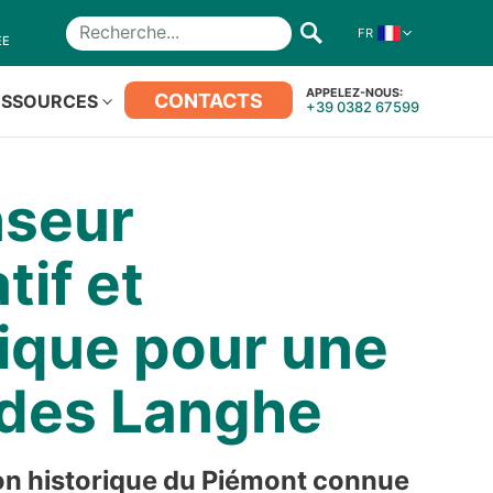
FR
Recherche
ÉE
APPELEZ-NOUS:
CONTACTS
ESSOURCES
+39 0382 67599
seur
tif et
ique pour une
e des Langhe
on historique du Piémont connue