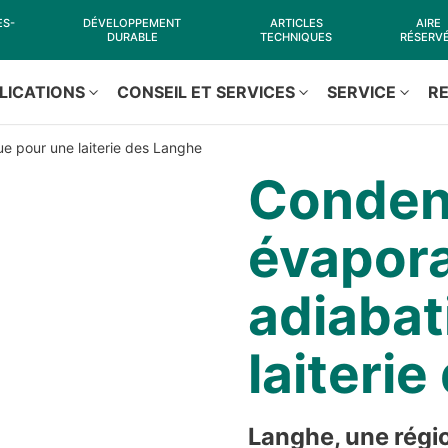
ES-
DÉVELOPPEMENT
ARTICLES
AIRE
DURABLE
TECHNIQUES
RÉSERV
LICATIONS
CONSEIL ET SERVICES
SERVICE
R
e pour une laiterie des Langhe
Conden
évapora
adiabat
laiteri
Langhe, une régi