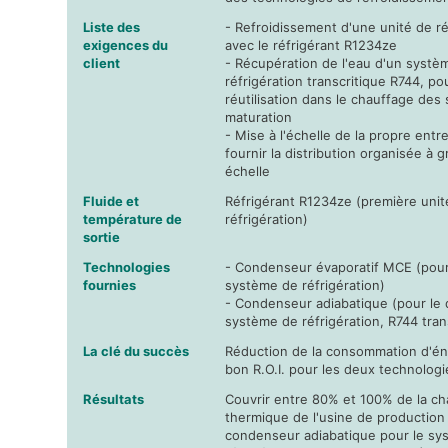
Liste des
- Refroidissement d'une unité de ré
exigences du
avec le réfrigérant R1234ze
client
- Récupération de l'eau d'un systè
réfrigération transcritique R744, po
réutilisation dans le chauffage des 
maturation
- Mise à l'échelle de la propre entr
fournir la distribution organisée à 
échelle
Fluide et
Réfrigérant R1234ze (première unit
température de
réfrigération)
sortie
Technologies
- Condenseur évaporatif MCE (pour
fournies
système de réfrigération)
- Condenseur adiabatique (pour le
système de réfrigération, R744 tran
La clé du succès
Réduction de la consommation d'én
bon R.O.I. pour les deux technologi
Résultats
Couvrir entre 80% et 100% de la ch
thermique de l'usine de production 
condenseur adiabatique pour le sy