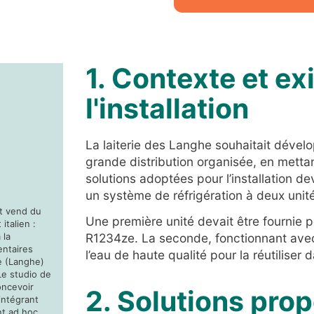
1. Contexte et e
l'installation
La laiterie des Langhe souhaitait dévelo
grande distribution organisée, en mettant
solutions adoptées pour l’installation d
un système de réfrigération à deux unité
et vend du
Une première unité devait être fournie p
italien :
 la
R1234ze. La seconde, fonctionnant avec
entaires
l’eau de haute qualité pour la réutiliser
e (Langhe)
Le studio de
oncevoir
2. Solutions pro
intégrant
t ad hoc.