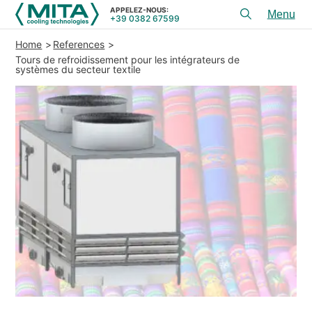
APPELEZ-NOUS:
+39 0382 67599
Toggl
menu
Home
References
PRODUITS
Tours de refroidissement pour les intégrateurs de
systèmes du secteur textile
APPLICATIONS
CONSEIL ET SERVICES
SERVICE
RESSOURCES
CONTACTS
+39 0382 67599
APPELEZ-NOUS:
REFERENCES