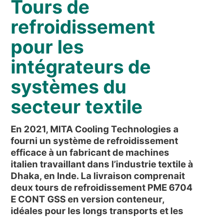
Tours de
NOUVELLES ET ÉVÉNEMENTS
QUI SOMMES-NOUS
refroidissement
DÉVELOPPEMENT DURABLE
pour les
ARTICLES TECHNIQUES
intégrateurs de
AIRE RÉSERVÉE
systèmes du
FR
EN
IT
DE
PL
secteur textile
En 2021, MITA Cooling Technologies a
fourni un système de refroidissement
efficace à un fabricant de machines
italien travaillant dans l’industrie textile à
Dhaka, en Inde. La livraison comprenait
deux tours de refroidissement PME 6704
E CONT GSS en version conteneur,
idéales pour les longs transports et les