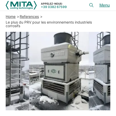
APPELEZ-NOUS:
+39 0382 67599
Toggl
menu
Home
References
PRODUITS
Le plus du PRV pour les environnements industriels
corrosifs
APPLICATIONS
CONSEIL ET SERVICES
SERVICE
RESSOURCES
CONTACTS
+39 0382 67599
APPELEZ-NOUS:
REFERENCES