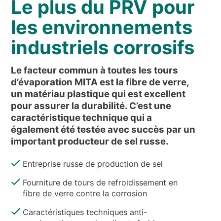
Le plus du PRV pour
NOUVELLES ET ÉVÉNEMENTS
QUI SOMMES-NOUS
les environnements
DÉVELOPPEMENT DURABLE
industriels corrosifs
ARTICLES TECHNIQUES
Le facteur commun à toutes les tours
AIRE RÉSERVÉE
d’évaporation MITA est la fibre de verre,
un matériau plastique qui est excellent
FR
EN
IT
DE
PL
pour assurer la durabilité. C’est une
caractéristique technique qui a
également été testée avec succès par un
important producteur de sel russe.
Entreprise russe de production de sel
Fourniture de tours de refroidissement en
fibre de verre contre la corrosion
Caractéristiques techniques anti-