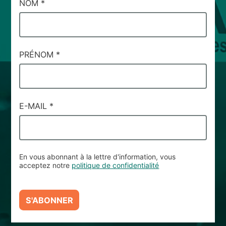
CAMPI
NOM
*
DI
SERVIZIO
#96
PRÉNOM
*
E-MAIL
*
En vous abonnant à la lettre d'information, vous
acceptez notre
politique de confidentialité
S'ABONNER