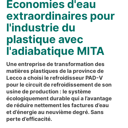
Économies d'eau
NOUVELLES ET ÉVÉNEMENTS
QUI SOMMES-NOUS
extraordinaires pour
DÉVELOPPEMENT DURABLE
l'industrie du
ARTICLES TECHNIQUES
plastique avec
AIRE RÉSERVÉE
l'adiabatique MITA
FR
EN
IT
DE
PL
Une entreprise de transformation des
matières plastiques de la province de
Lecco a choisi le refroidisseur PAD-V
pour le circuit de refroidissement de son
usine de production : le système
écologiquement durable qui a l’avantage
de réduire nettement les factures d’eau
et d’énergie au neuvième degré. Sans
perte d’efficacité.