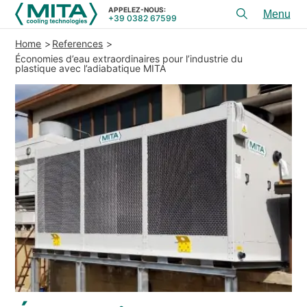
APPELEZ-NOUS:
+39 0382 67599
Toggl
menu
Home
References
PRODUITS
Économies d’eau extraordinaires pour l’industrie du
plastique avec l’adiabatique MITA
APPLICATIONS
CONSEIL ET SERVICES
SERVICE
RESSOURCES
CONTACTS
+39 0382 67599
APPELEZ-NOUS:
REFERENCES