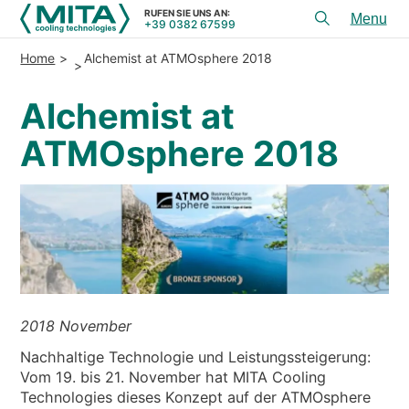
RUFEN SIE UNS AN:
+39 0382 67599
Toggl
menu
Home
Alchemist at ATMOsphere 2018
PRODUKTE
Alchemist at
ANWENDUNGEN
ATMOsphere 2018
DIENSTLEISTUNGEN & BERATUNG
SERVICE
HILFSMITTEL
KONTAKT
+39 0382 67599
RUFEN SIE UNS AN:
2018 November
Nachhaltige Technologie und Leistungssteigerung:
Vom 19. bis 21. November hat MITA Cooling
REFERENZEN
Technologies dieses Konzept auf der ATMOsphere