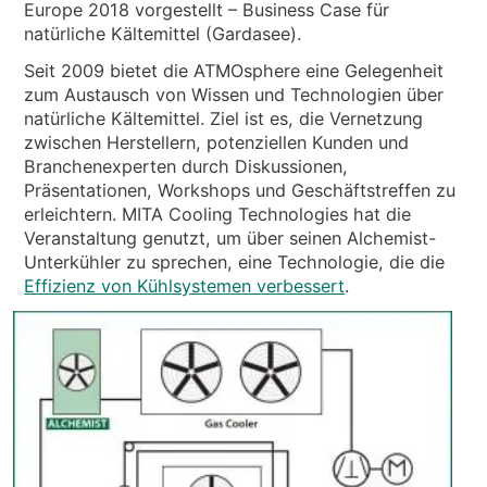
NACHRICHTEN & EREIGNISSE
Europe 2018 vorgestellt – Business Case für
natürliche Kältemittel (Gardasee).
ÜBER UNS
Seit 2009 bietet die ATMOsphere eine Gelegenheit
NACHHALTIGKEIT
zum Austausch von Wissen und Technologien über
natürliche Kältemittel. Ziel ist es, die Vernetzung
TECHNISCHE ARTIKEL
zwischen Herstellern, potenziellen Kunden und
RESERVIERTER BEREICH
Branchenexperten durch Diskussionen,
Präsentationen, Workshops und Geschäftstreffen zu
erleichtern. MITA Cooling Technologies hat die
DE
EN
IT
FR
PL
Veranstaltung genutzt, um über seinen Alchemist-
Unterkühler zu sprechen, eine Technologie, die die
Effizienz von Kühlsystemen verbessert
.