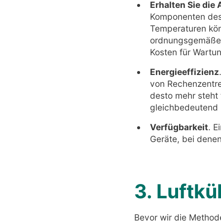
Erhalten Sie die
Komponenten des
Temperaturen kön
ordnungsgemäße K
Kosten für Wartu
Energieeffizienz
von Rechenzentren
desto mehr steht 
gleichbedeutend m
Verfügbarkeit
. E
Geräte, bei dene
3. Luftk
Bevor wir die Methode