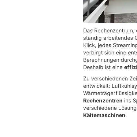
Das Rechenzentrum, de
ständig arbeitendes G
Klick, jedes Streamin
verbirgt sich eine e
Berechnungen durchg
Deshalb ist eine
effi
Zu verschiedenen Zei
entwickelt: Luftkühl
Wärmeträgerflüssigk
Rechenzentren
ins S
verschiedene Lösung
Kältemaschinen
.