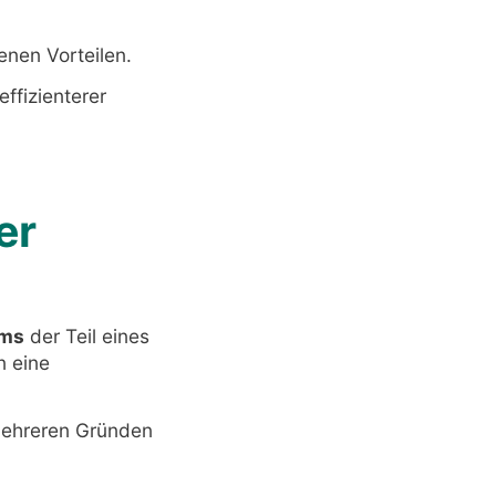
enen Vorteilen.
ffizienterer
er
ums
der Teil eines
n eine
 mehreren Gründen