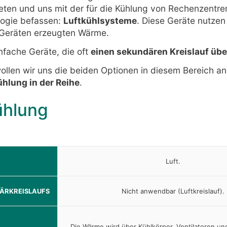
reten und uns mit der für die Kühlung von Rechenzentr
ogie befassen:
Luftkühlsysteme
. Diese Geräte nutzen 
-Geräten erzeugten Wärme.
nfache Geräte, die oft
einen sekundären Kreislauf üb
wollen wir uns die beiden Optionen in diesem Bereich a
ühlung in der Reihe
.
ühlung
Luft.
ÄRKREISLAUFS
Nicht anwendbar (Luftkreislauf).
Die Wärme wird über Kühlkörper, Ventilatoren un