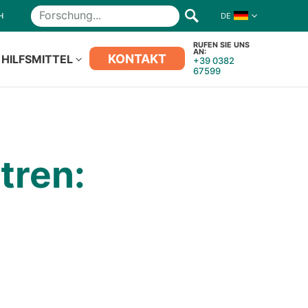
H
DE
Forschung
RUFEN SIE UNS
AN:
KONTAKT
HILFSMITTEL
+39 0382
67599
tren: