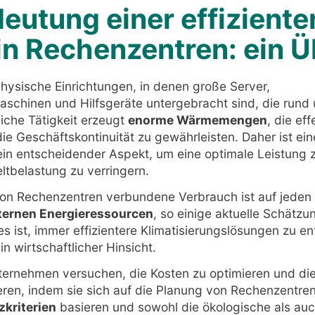
deutung einer effiziente
in Rechenzentren: ein Ü
hysische Einrichtungen, in denen große Server,
schinen und Hilfsgeräte untergebracht sind, die rund u
liche Tätigkeit erzeugt
enorme Wärmemengen
, die ef
e Geschäftskontinuität zu gewährleisten. Daher ist ei
in entscheidender Aspekt, um eine optimale Leistung 
ltbelastung zu verringern.
von Rechenzentren verbundene Verbrauch ist auf jeden F
nternen Energieressourcen
, so einige aktuelle Schätz
es ist, immer effizientere Klimatisierungslösungen zu en
 in wirtschaftlicher Hinsicht.
ternehmen versuchen, die Kosten zu optimieren und di
ren, indem sie sich auf die Planung von Rechenzentren
zkriterien
basieren und sowohl die ökologische als auch