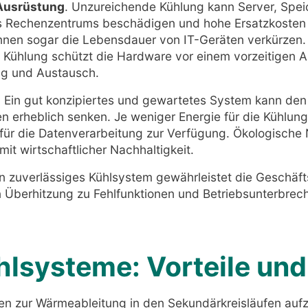
 Ausrüstung
. Unzureichende Kühlung kann Server, Spe
 Rechenzentrums beschädigen und hohe Ersatzkosten
nen sogar die Lebensdauer von IT-Geräten verkürzen.
ühlung schützt die Hardware vor einem vorzeitigen Au
ng und Austausch.
. Ein gut konzipiertes und gewartetes System kann de
 erheblich senken. Je weniger Energie für die Kühlung
für die Datenverarbeitung zur Verfügung. Ökologische N
it wirtschaftlicher Nachhaltigkeit.
in zuverlässiges Kühlsystem gewährleistet die Geschäftsk
n Überhitzung zu Fehlfunktionen und Betriebsunterbrec
ühlsysteme: Vorteile un
n zur Wärmeableitung in den Sekundärkreisläufen aufzä