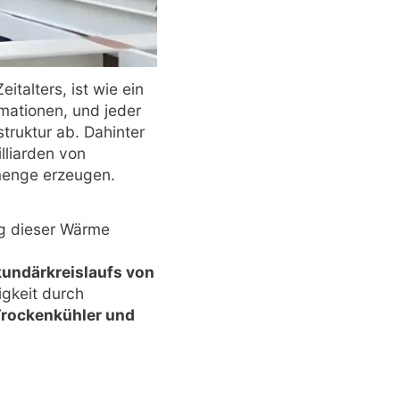
talters, ist wie ein
rmationen, und jeder
truktur ab. Dahinter
lliarden von
menge erzeugen.
g dieser Wärme
undärkreislaufs von
igkeit durch
 Trockenkühler und