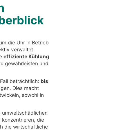
n
berblick
m die Uhr in Betrieb
fektiv verwaltet
ne
effiziente Kühlung
zu gewährleisten und
all beträchtlich:
bis
ungen. Dies macht
twickeln, sowohl in
e umweltschädlichen
 konzentrieren, die
 die wirtschaftliche