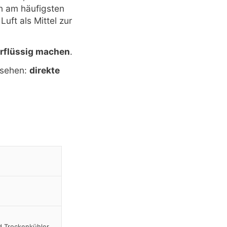
en am häufigsten
Luft als Mittel zur
erflüssig machen
.
nsehen:
direkte
d Trockenkühler