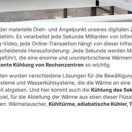
r materielle Dreh- und Angelpunkt unseres digitalen Zei
ehirn: Es verarbeitet jede Sekunde Milliarden von Info
g-Video, jede Online-Transaktion hängt von dieser Infras
ntscheidende Herausforderung: Jede Sekunde werden Mi
eführt, die eine enorme und ununterbrochene Wärme
ziente Kühlung von Rechenzentren
so wichtig.
ten wurden verschiedene Lösungen für die Bewältigun
systeme und Wasserkühlsysteme, die die Wärme an eine
eit abgeben. Und hier kommt auch die
Kühlung des Sek
piel, für die Ableitung der Wärme aus eben dieser Flüss
en: Wärmetauscher,
Kühltürme, adiabatische Kühler,