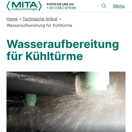
RUFEN SIE UNS AN:
+39 0382 67599
Toggl
menu
Home
Technische Artikel
PRODUKTE
Wasseraufbereitung für Kühltürme
ANWENDUNGEN
Wasseraufbereitung
DIENSTLEISTUNGEN & BERATUNG
für Kühltürme
SERVICE
HILFSMITTEL
KONTAKT
+39 0382 67599
RUFEN SIE UNS AN:
REFERENZEN