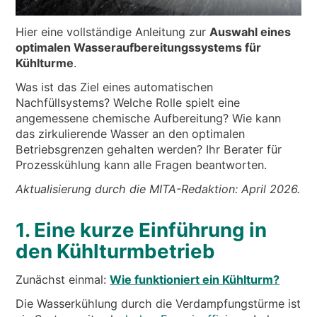
NACHRICHTEN & EREIGNISSE
ÜBER UNS
Hier eine vollständige Anleitung zur
Auswahl eines
optimalen Wasseraufbereitungssystems für
NACHHALTIGKEIT
Kühlturme
.
TECHNISCHE ARTIKEL
Was ist das Ziel eines automatischen
Nachfüllsystems? Welche Rolle spielt eine
RESERVIERTER BEREICH
angemessene chemische Aufbereitung? Wie kann
das zirkulierende Wasser an den optimalen
DE
EN
IT
FR
PL
Betriebsgrenzen gehalten werden? Ihr Berater für
Prozesskühlung kann alle Fragen beantworten.
Aktualisierung durch die MITA-Redaktion: April 2026.
1. Eine kurze Einführung in
den Kühlturmbetrieb
Zunächst einmal:
Wie funktioniert ein Kühlturm?
Die Wasserkühlung durch die Verdampfungstürme ist