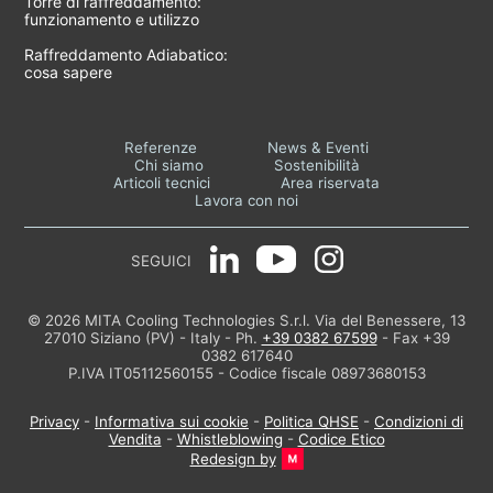
Torre di raffreddamento:
funzionamento e utilizzo
Raffreddamento Adiabatico:
cosa sapere
Referenze
News & Eventi
Chi siamo
Sostenibilità
Articoli tecnici
Area riservata
Lavora con noi
SEGUICI
© 2026 MITA Cooling Technologies S.r.l. Via del Benessere, 13
27010 Siziano (PV) - Italy - Ph.
+39 0382 67599
- Fax +39
0382 617640
P.IVA IT05112560155 - Codice fiscale 08973680153
Privacy
-
Informativa sui cookie
-
Politica QHSE
-
Condizioni di
Vendita
-
Whistleblowing
-
Codice Etico
Redesign by