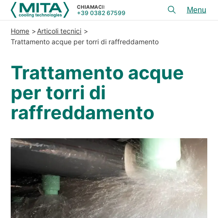
CHIAMACI:
+39 0382 67599
Toggl
menu
Home
Articoli tecnici
PRODOTTI
Trattamento acque per torri di raffreddamento
APPLICAZIONI
Trattamento acque
SERVIZI E CONSULENZA
per torri di
SERVICE
raffreddamento
RISORSE
CONTATTI
+39 0382 67599
CHIAMACI:
REFERENZE