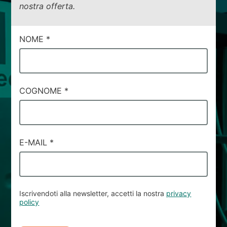
nostra offerta.
CAMPI
NOME
*
DI
SERVIZIO
#77
COGNOME
*
E-MAIL
*
Iscrivendoti alla newsletter, accetti la nostra
privacy
policy