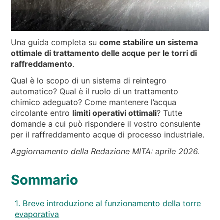
NEWS & EVENTI
CHI SIAMO
SOSTENIBILITÀ
Una guida completa su
come stabilire un sistema
ottimale di trattamento delle acque per le torri di
ARTICOLI TECNICI
raffreddamento
.
AREA RISERVATA
Qual è lo scopo di un sistema di reintegro
automatico? Qual è il ruolo di un trattamento
IT
EN
FR
DE
PL
chimico adeguato? Come mantenere l’acqua
circolante entro
limiti operativi ottimali
? Tutte
domande a cui può rispondere il vostro consulente
per il raffreddamento acque di processo industriale.
Aggiornamento della Redazione MITA: aprile 2026.
Sommario
1. Breve introduzione al funzionamento della torre
evaporativa