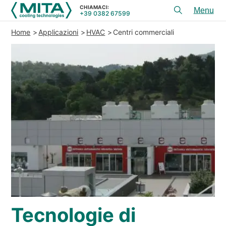
CHIAMACI:
+39 0382 67599
Toggl
menu
Home
Applicazioni
HVAC
Centri commerciali
PRODOTTI
APPLICAZIONI
SERVIZI E CONSULENZA
SERVICE
RISORSE
CONTATTI
+39 0382 67599
CHIAMACI:
Tecnologie di
REFERENZE