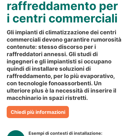
NEWS & EVENTI
raffreddamento per
CHI SIAMO
i centri commerciali
SOSTENIBILITÀ
Gli impianti di climatizzazione dei centri
ARTICOLI TECNICI
commerciali devono garantire rumorosità
AREA RISERVATA
contenute: stesso discorso per i
raffreddatori annessi. Gli studi di
IT
EN
FR
DE
PL
ingegneri e gli impiantisti si occupano
quindi di installare soluzioni di
raffreddamento, per lo più evaporativo,
con tecnologie fonoassorbenti. Un
ulteriore plus è la necessità di inserire il
macchinario in spazi ristretti.
Chiedi più informazioni
Esempi di contesti di installazione: