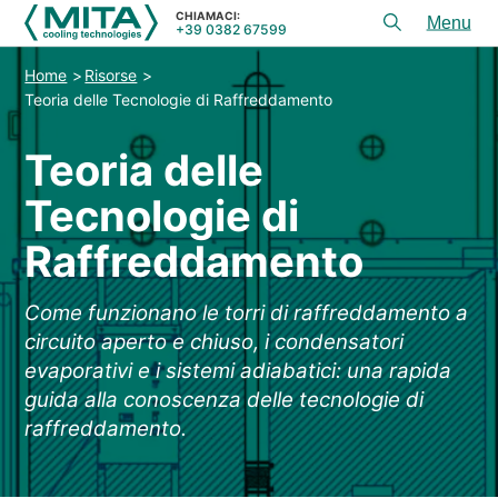
CHIAMACI:
+39 0382 67599
Toggl
menu
Home
Risorse
PRODOTTI
Teoria delle Tecnologie di Raffreddamento
APPLICAZIONI
Teoria delle
SERVIZI E CONSULENZA
Tecnologie di
SERVICE
Raffreddamento
RISORSE
Come funzionano le torri di raffreddamento a
CONTATTI
circuito aperto e chiuso, i condensatori
evaporativi e i sistemi adiabatici: una rapida
+39 0382 67599
CHIAMACI:
guida alla conoscenza delle tecnologie di
raffreddamento.
REFERENZE