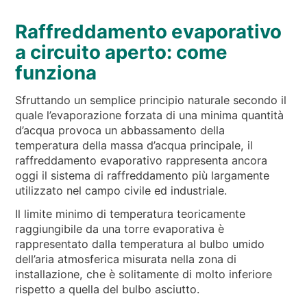
NEWS & EVENTI
Raffreddamento evaporativo
CHI SIAMO
a circuito aperto: come
SOSTENIBILITÀ
funziona
ARTICOLI TECNICI
Sfruttando un semplice principio naturale secondo il
AREA RISERVATA
quale l’evaporazione forzata di una minima quantità
d’acqua provoca un abbassamento della
IT
EN
FR
DE
PL
temperatura della massa d’acqua principale, il
raffreddamento evaporativo rappresenta ancora
oggi il sistema di raffreddamento più largamente
utilizzato nel campo civile ed industriale.
Il limite minimo di temperatura teoricamente
raggiungibile da una torre evaporativa è
rappresentato dalla temperatura al bulbo umido
dell’aria atmosferica misurata nella zona di
installazione, che è solitamente di molto inferiore
rispetto a quella del bulbo asciutto.