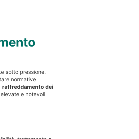
damento
te sotto pressione.
ettare normative
i
raffreddamento dei
 elevate e notevoli