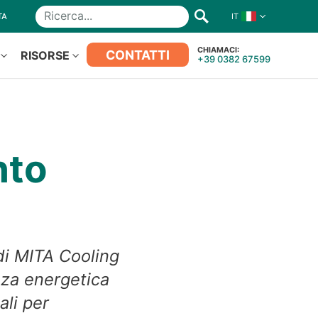
TA
IT
Ricerca
CHIAMACI:
CONTATTI
RISORSE
+39 0382 67599
nto
di MITA Cooling
enza energetica
ali per