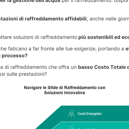
er la gestione dell’acqua
per il raffreddamento: disponi
tazioni di raffreddamento affidabili
, anche nelle gior
ttare soluzioni di raffreddamento
più sostenibili ed ec
che faticano a far fronte alle tue esigenze, portando a
e
di processo?
a di raffreddamento che offra un
basso Costo Totale d
i sulle prestazioni?