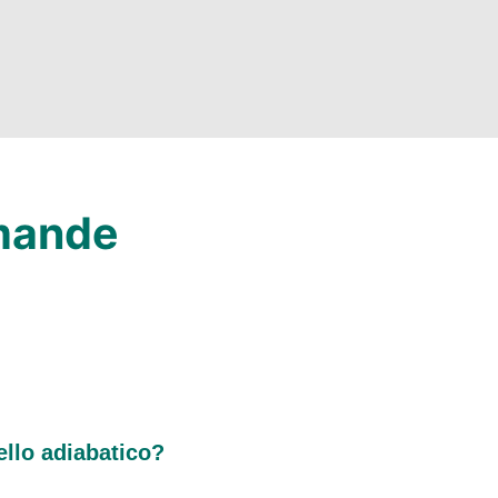
mande
ello adiabatico?