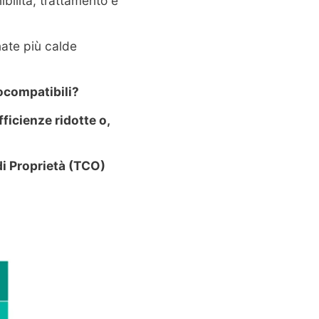
bilità, trattamento e
nate più calde
ocompatibili?
fficienze ridotte o,
i Proprietà (TCO)