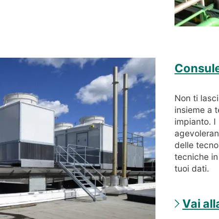
Consule
Non ti lasc
insieme a t
impianto. I
agevoleran
delle tecno
tecniche in
tuoi dati.
Vai al