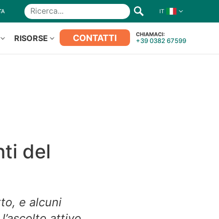
TA
IT
Ricerca
CHIAMACI:
CONTATTI
RISORSE
+39 0382 67599
ti del
to, e alcuni
l’ascolto attivo