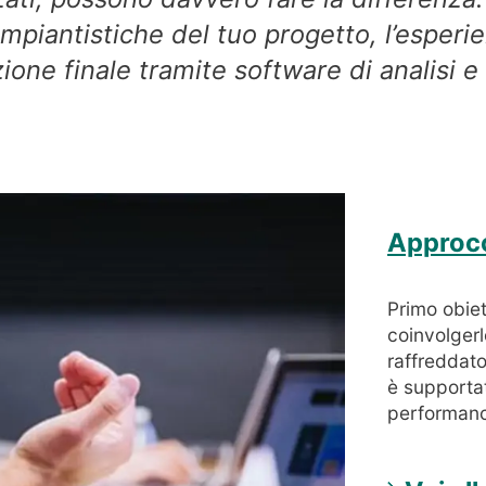
mpiantistiche del tuo progetto, l’esperi
zione finale tramite software di analisi 
Approcc
Primo obiet
coinvolgerl
raffreddato
è supportat
performance