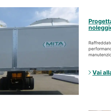
Progett
noleggi
Raffreddato
performance
manutenzio
Vai al