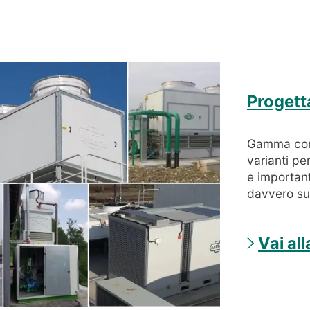
Progett
Gamma compl
varianti pe
e important
davvero su
Vai al