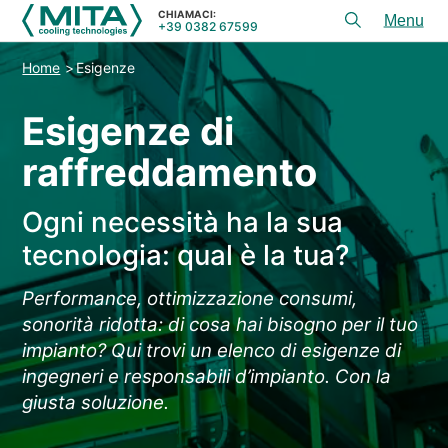
CHIAMACI:
+39 0382 67599
Toggl
menu
Home
Esigenze
PRODOTTI
Esigenze di
APPLICAZIONI
raffreddamento
SERVIZI E CONSULENZA
SERVICE
Ogni necessità ha la sua
RISORSE
tecnologia: qual è la tua?
CONTATTI
Performance, ottimizzazione consumi,
sonorità ridotta: di cosa hai bisogno per il tuo
+39 0382 67599
CHIAMACI:
impianto? Qui trovi un elenco di esigenze di
ingegneri e responsabili d’impianto. Con la
giusta soluzione.
REFERENZE