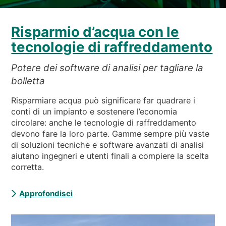
NEWS & EVENTI
CHI SIAMO
Risparmio d’acqua con le
SOSTENIBILITÀ
tecnologie di raffreddamento
ARTICOLI TECNICI
Potere dei software di analisi per tagliare la
AREA RISERVATA
bolletta
Risparmiare acqua può significare far quadrare i
IT
EN
FR
DE
PL
conti di un impianto e sostenere l’economia
circolare: anche le tecnologie di raffreddamento
devono fare la loro parte. Gamme sempre più vaste
di soluzioni tecniche e software avanzati di analisi
aiutano ingegneri e utenti finali a compiere la scelta
corretta.
Approfondisci