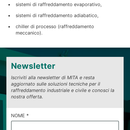
NEWS & EVENTI
sistemi di raffreddamento evaporativo,
CHI SIAMO
sistemi di raffreddamento adiabatico,
SOSTENIBILITÀ
chiller di processo (raffreddamento
ARTICOLI TECNICI
meccanico).
AREA RISERVATA
IT
EN
FR
DE
PL
Newsletter
Iscriviti alla newsletter di MITA e resta
aggiornato sulle soluzioni tecniche per il
raffreddamento industriale e civile e conosci la
nostra offerta.
CAMPI
NOME
*
DI
SERVIZIO