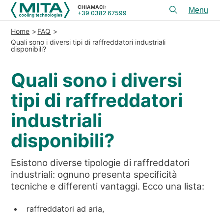
CHIAMACI:
+39 0382 67599
Toggl
menu
Home
FAQ
PRODOTTI
Quali sono i diversi tipi di raffreddatori industriali
disponibili?
APPLICAZIONI
Quali sono i diversi
SERVIZI E CONSULENZA
tipi di raffreddatori
SERVICE
industriali
RISORSE
disponibili?
CONTATTI
Esistono diverse tipologie di raffreddatori
+39 0382 67599
CHIAMACI:
industriali: ognuno presenta specificità
tecniche e differenti vantaggi. Ecco una lista:
REFERENZE
raffreddatori ad aria,