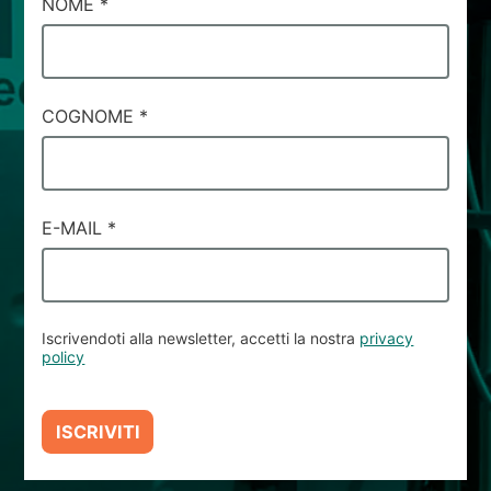
CAMPI
NOME
*
NEWS & EVENTI
DI
CHI SIAMO
SERVIZIO
#37
SOSTENIBILITÀ
COGNOME
*
ARTICOLI TECNICI
AREA RISERVATA
IT
EN
FR
DE
PL
E-MAIL
*
Iscrivendoti alla newsletter, accetti la nostra
privacy
policy
ISCRIVITI