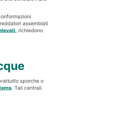
 conformazioni
reddatori assemblati
elevati
, richiedono
acque
prattutto sporche o
tems
. Tali centrali