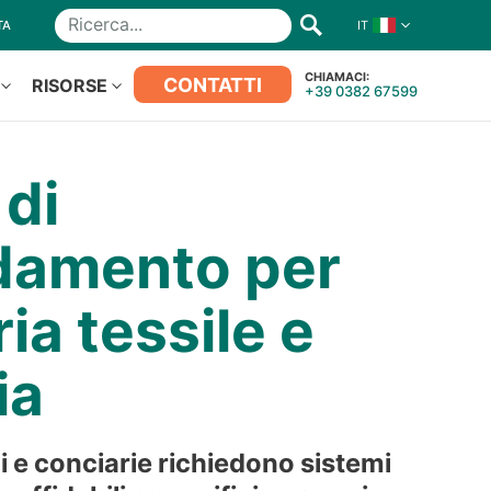
TA
IT
Ricerca
CHIAMACI:
CONTATTI
RISORSE
+39 0382 67599
 di
damento per
ria tessile e
ia
li e conciarie richiedono sistemi