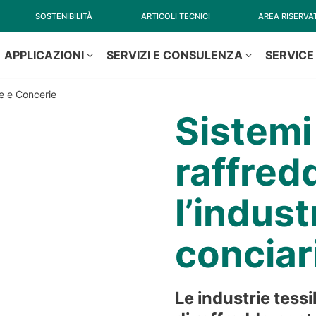
SOSTENIBILITÀ
ARTICOLI TECNICI
AREA RISERVA
APPLICAZIONI
SERVIZI E CONSULENZA
SERVICE
le e Concerie
Sistemi
raffred
l’indust
conciar
Le industrie tessi