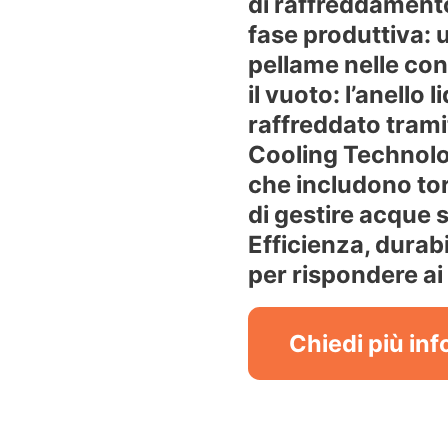
di raffreddamento 
fase produttiva: 
pellame nelle con
il vuoto: l’anello 
raffreddato trami
Cooling Technolog
che includono tor
di gestire acque 
Efficienza, durab
per rispondere ai
Chiedi più in