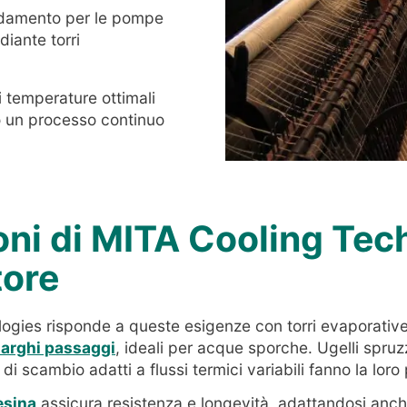
eddamento per le pompe
diante torri
 temperature ottimali
o un processo continuo
oni di MITA Cooling Tec
tore
ogies risponde a queste esigenze con torri evaporative
larghi passaggi
, ideali per acque sporche. Ugelli spruzz
i scambio adatti a flussi termici variabili fanno la loro 
esina
assicura resistenza e longevità, adattandosi anche