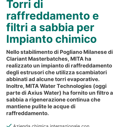
Torri di
NEWS & EVENTI
CHI SIAMO
raffreddamento e
SOSTENIBILITÀ
filtri a sabbia per
ARTICOLI TECNICI
Impianto chimico
AREA RISERVATA
Nello stabilimento di Pogliano Milanese di
IT
EN
FR
DE
PL
Clariant Masterbatches, MITA ha
realizzato un impianto di raffreddamento
degli estrusori che utilizza scambiatori
abbinati ad alcune torri evaporative.
Inoltre, MITA Water Technologies (oggi
parte di Axius Water) ha fornito un filtro a
sabbia a rigenerazione continua che
mantiene pulite le acque di
raffreddamento.
Azienda chimica internazionale con