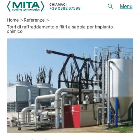
CHIAMACI:
+39 0382 67599
Toggl
menu
Home
Referenze
PRODOTTI
Torri di raffreddamento e filtri a sabbia per Impianto
chimico
APPLICAZIONI
SERVIZI E CONSULENZA
SERVICE
RISORSE
CONTATTI
+39 0382 67599
CHIAMACI:
REFERENZE