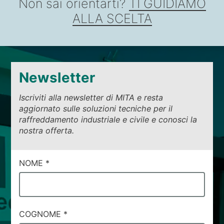
Non sai orientarti?
TI GUIDIAMO
ALLA SCELTA
Newsletter
Iscriviti alla newsletter di MITA e resta
aggiornato sulle soluzioni tecniche per il
raffreddamento industriale e civile e conosci la
nostra offerta.
CAMPI
NOME
*
DI
SERVIZIO
#86
COGNOME
*