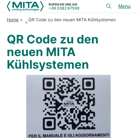
RUFEN SIE UNS AN:
+39 0382 67599
Toggl
menu
Home
QR Code zu den neuen MITA Kühlsystemen
PRODUKTE
QR Code zu den
ANWENDUNGEN
neuen MITA
DIENSTLEISTUNGEN & BERATUNG
Kühlsystemen
SERVICE
HILFSMITTEL
KONTAKT
+39 0382 67599
RUFEN SIE UNS AN:
REFERENZEN