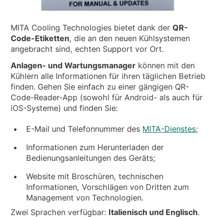
NACHRICHTEN & EREIGNISSE
ÜBER UNS
MITA Cooling Technologies bietet dank der
QR-
NACHHALTIGKEIT
Code-Etiketten
, die an den neuen Kühlsystemen
angebracht sind, echten Support vor Ort.
TECHNISCHE ARTIKEL
Anlagen- und Wartungsmanager
können mit den
RESERVIERTER BEREICH
Kühlern alle Informationen für ihren täglichen Betrieb
finden. Gehen Sie einfach zu einer gängigen QR-
DE
EN
IT
FR
PL
Code-Reader-App (sowohl für Android- als auch für
iOS-Systeme) und finden Sie:
E-Mail und Telefonnummer des
MITA-Dienstes
;
Informationen zum Herunterladen der
Bedienungsanleitungen des Geräts;
Website mit Broschüren, technischen
Informationen, Vorschlägen von Dritten zum
Management von Technologien.
Zwei Sprachen verfügbar:
Italienisch und Englisch
.